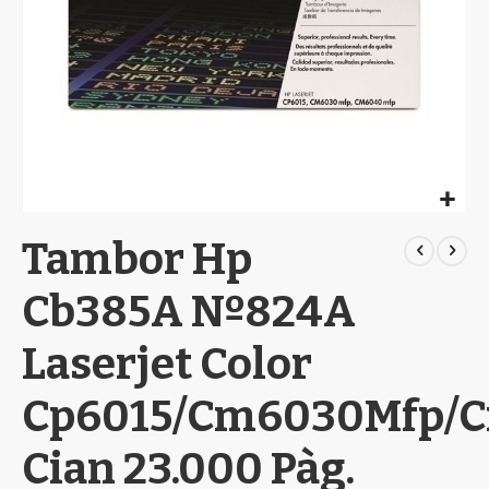
Skip
Tambor Hp
to
the
beginning
Cb385A Nº824A
of
the
Laserjet Color
images
gallery
Cp6015/Cm6030Mfp/
Cian 23.000 Pàg.