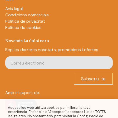
Avís legal
Condicions comercials
Política de privacitat
Política de cookies
Novetats La Calaixera
Rep les darreres novetats, promocions i ofertes
Subscriu-te
Amb el suport de:
Aquest lloc web utilitza cookies per millorar la teva
experiència. En fer clic a "Acceptar", acceptes l'ús de TOTES
les galetes. No obstant això, pots visitar la Configuració de