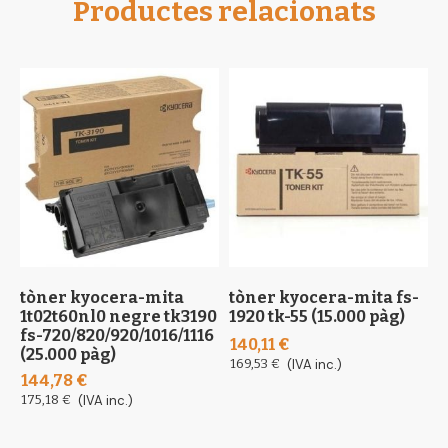
Productes relacionats
tòner kyocera-mita
tòner kyocera-mita fs-
t
1t02t60nl0 negre tk3190
1920 tk-55 (15.000 pàg)
m
fs-720/820/920/1016/1116
m
140,11 €
(25.000 pàg)
1
169,53 €
(IVA inc.)
144,78 €
1
175,18 €
(IVA inc.)