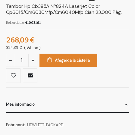
Tambor Hp Cb385A Nº824A Laserjet Color
Cp6015/Cm6030Mfp/Cm6040Mfp Cian 23.000 Pàg.
Ref.Artículo
41003161
268,09 €
324,39 €
(IVA inc.)
Afegeix a la cistella
Més informació
Més
HEWLETT-PACKARD
informació