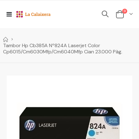
elements
0
Toggle
Cesta
Nav
Tambor Hp Cb385A Nº824A Laserjet Color
Cp6015/Cm6030Mfp/Cm6040Mfp Cian 23.000 Pàg.
Skip
to
the
end
of
the
images
gallery