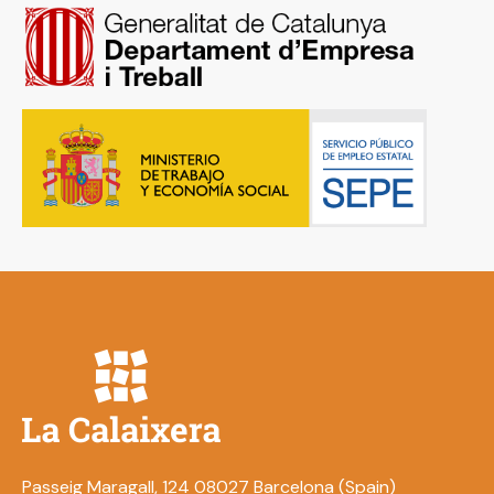
Passeig Maragall, 124 08027 Barcelona (Spain)