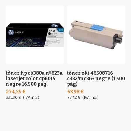
tòner hp cb380a nº823a
tòner oki 46508716
t
laserjet color cp6015
c332/mc363 negre (1.500
p
negre 16.500 pàg.
pàg)
(
274,35 €
63,98 €
3
331,96 €
(IVA inc.)
77,42 €
(IVA inc.)
3