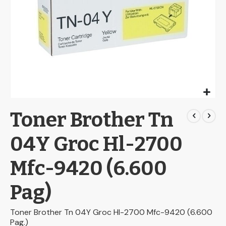
Skip
Toner Brother Tn
to
the
beginning
04Y Groc Hl-2700
of
the
Mfc-9420 (6.600
images
gallery
Pag)
Toner Brother Tn 04Y Groc Hl-2700 Mfc-9420 (6.600
Pag.)