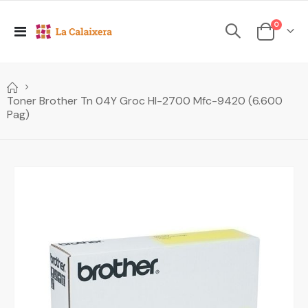
elements
0
Toggle
Cesta
Nav
Toner Brother Tn 04Y Groc Hl-2700 Mfc-9420 (6.600
Pag)
Skip
to
the
end
of
the
images
gallery