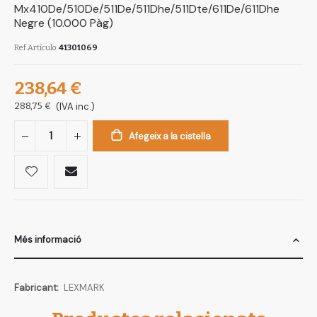
Mx410De/510De/511De/511Dhe/511Dte/611De/611Dhe
Negre (10.000 Pàg)
Ref.Artículo
41301069
238,64 €
288,75 €
(IVA inc.)
Afegeix a la cistella
Més informació
Més
LEXMARK
informació