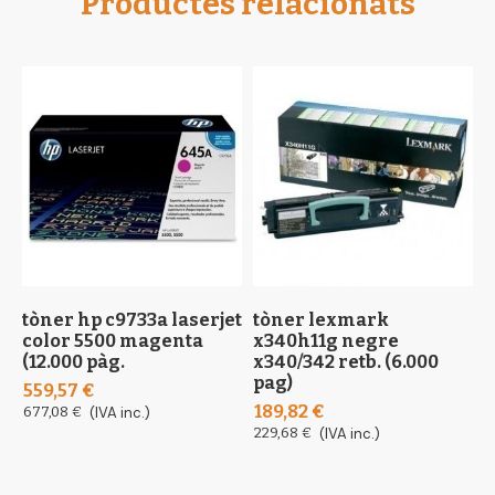
Productes relacionats
tòner hp c9733a laserjet
tòner lexmark
t
color 5500 magenta
x340h11g negre
t
(12.000 pàg.
x340/342 retb. (6.000
1
pag)
559,57 €
1
189,82 €
677,08 €
(IVA inc.)
229,68 €
(IVA inc.)