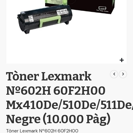
Skip
Tòner Lexmark
to
the
beginning
Nº602H 60F2H00
of
the
Mx410De/510De/511De/
images
gallery
Negre (10.000 Pàg)
Tòner Lexmark Nº602H 60F2H00