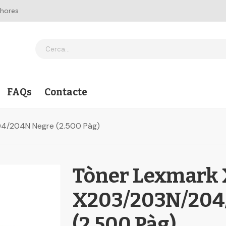
 hores
FAQs
Contacte
4/204N Negre (2.500 Pàg)
Tòner Lexmark
X203/203N/204
(2.500 Pàg)