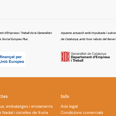
 d’Empresa i Treball de la Generalitat
Aquesta actuació està impulsada i subven
s Social Europeu Plus.
de Catalunya, amb fons rebuts del Servei 
ctes
Info
us, embalatges i enviaments
Avís legal
 Nadal i cistelles de fruita
Condicions comercials