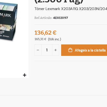
Tòner Lexmark X203A11G X203/203N/204
Ref.Artículo
41302097
136,62 €
165,31 €
(IVA inc.)
Afegeix a la cistella