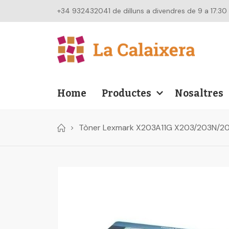
+34 932432041 de dilluns a divendres de 9 a 17:30
Home
Productes
Nosaltres
Tòner Lexmark X203A11G X203/203N/20
Skip
to
the
end
of