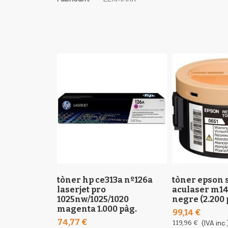
the
informació
images
gallery
tòner hp ce313a nº126a
tòner epson 
laserjet pro
aculaser m1
1025nw/1025/1020
negre (2.200 
magenta 1.000 pàg.
99,14 €
74,77 €
119,96 €
(IVA inc.