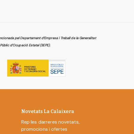
cionada pel Departament d’Empresa i Treball de la Generalitat
Públic d’Ocupació Estatal (SEPE).
Novetats La Calaixera
Rep les darreres novetats,
promocions i ofertes