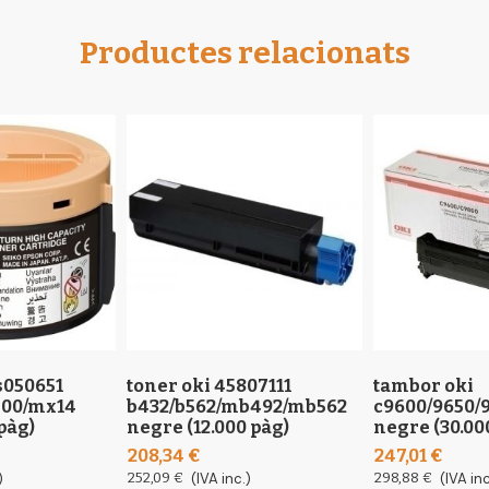
Productes relacionats
s050651
toner oki 45807111
tambor oki
400/mx14
b432/b562/mb492/mb562
c9600/9650/
pàg)
negre (12.000 pàg)
negre (30.00
208,34 €
247,01 €
)
252,09 €
(IVA inc.)
298,88 €
(IVA inc