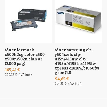
tòner lexmark
tòner samsung clt-
t
c500h2cg color c500,
y504s/els clp-
(
x500n/502n cian ar
415n/415nw, clx-
1
(3.000 pag)
4195n/4195fn/4195fw,
1
xpress c1810w/c1860fw
165,41 €
groc (1.8
200,15 €
(IVA inc.)
94,65 €
114,53 €
(IVA inc.)