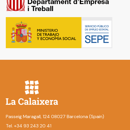
Passeig Maragall, 124 08027 Barcelona (Spain)
Tel. +34 93 243 20 41