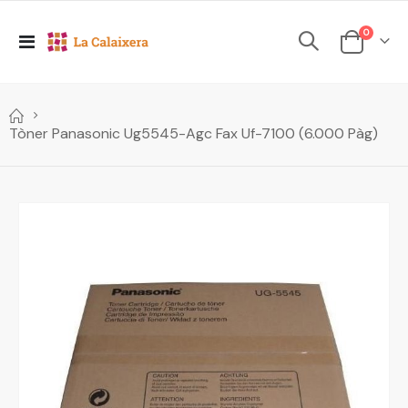
elements
0
Toggle
Cesta
Nav
Tòner Panasonic Ug5545-Agc Fax Uf-7100 (6.000 Pàg)
Skip
to
the
end
of
the
images
gallery