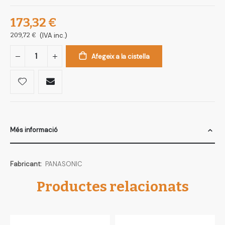
173,32 €
209,72 €
(IVA inc.)
Afegeix a la cistella
Més informació
Més
PANASONIC
informació
Productes relacionats