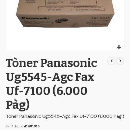
Skip
Tòner Panasonic
to
the
beginning
Ug5545-Agc Fax
of
the
Uf-7100 (6.000
images
gallery
Pàg)
Tòner Panasonic Ug5545-Agc Fax Uf-7100 (6.000 Pàg.)
Ref.Artículo
41901016