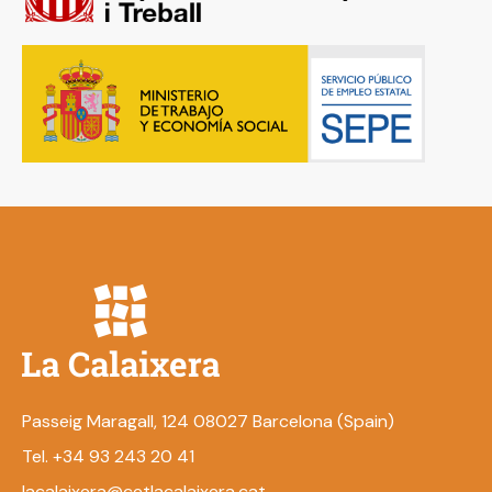
Passeig Maragall, 124 08027 Barcelona (Spain)
Tel. +34 93 243 20 41
lacalaixera@cetlacalaixera.cat