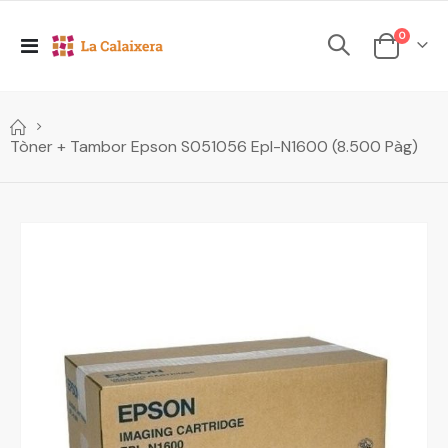
elements
0
Toggle
Cesta
Nav
Tòner + Tambor Epson S051056 Epl-N1600 (8.500 Pàg)
Skip
to
the
end
of
the
images
gallery