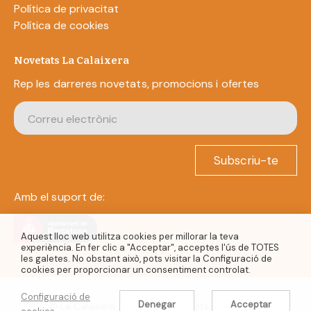
Política de privacitat
Política de cookies
Novetats La Calaixera
Rep les darreres novetats, promocions i ofertes
Subscriu-te
Amb el suport de:
Aquest lloc web utilitza cookies per millorar la teva
experiència. En fer clic a "Acceptar", acceptes l'ús de TOTES
les galetes. No obstant això, pots visitar la Configuració de
cookies per proporcionar un consentiment controlat.
Configuració de
Denegar
Acceptar
© La Calaixera 2022. Tots els drets reservats.