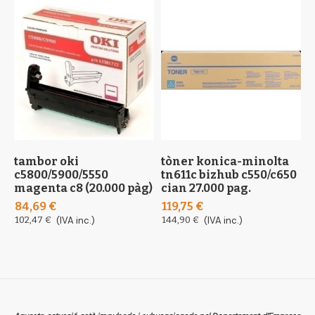
tambor oki
tòner konica-minolta
t
c5800/5900/5550
tn611c bizhub c550/c650
m
magenta c8 (20.000 pàg)
cian 27.000 pag.
(
84,69 €
119,75 €
8
102,47 €
(IVA inc.)
144,90 €
(IVA inc.)
1