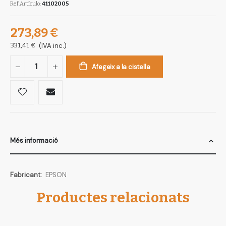
Ref.Artículo
41102005
273,89 €
331,41 €
(IVA inc.)
Afegeix a la cistella
Més informació
Més
EPSON
informació
Productes relacionats