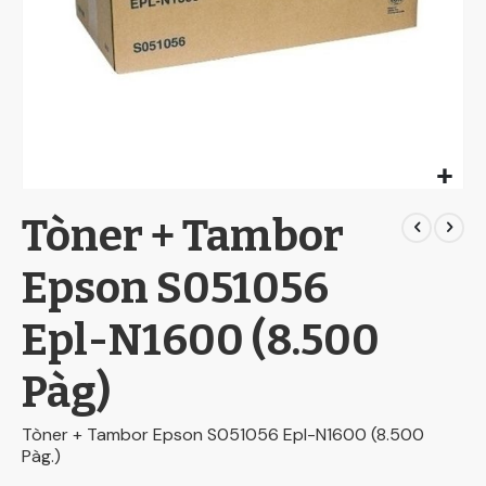
Skip
Tòner + Tambor
to
the
beginning
Epson S051056
of
the
Epl-N1600 (8.500
images
gallery
Pàg)
Tòner + Tambor Epson S051056 Epl-N1600 (8.500
Pàg.)