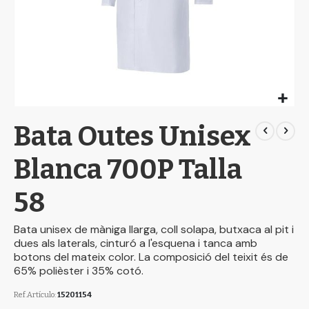
Skip
Bata Outes Unisex
to
the
beginning
Blanca 700P Talla
of
the
58
images
gallery
Bata unisex de màniga llarga, coll solapa, butxaca al pit i
dues als laterals, cinturó a l'esquena i tanca amb
botons del mateix color. La composició del teixit és de
65% polièster i 35% cotó.
Ref.Artículo
15201154