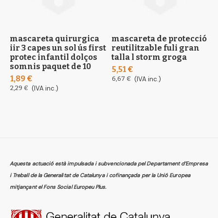
mascareta quirurgica
mascareta de protecció
m
iir 3 capes un sol ús first
reutilitzable fuli gran
p
protec infantil dolços
talla l storm groga
0
somnis paquet de 10
5,51 €
2
1,89 €
6,67 €
(IVA inc.)
2
2,29 €
(IVA inc.)
Aquesta actuació està impulsada i subvencionada pel Departament d’Empresa
i Treball de la Generalitat de Catalunya i cofinançada per la Unió Europea
mitjançant el Fons Social Europeu Plus.