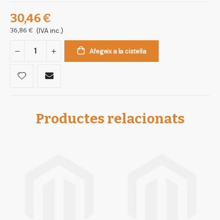
30,46 €
36,86 €
(IVA inc.)
Afegeix a la cistella
Productes relacionats