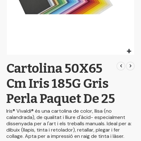
Skip
Cartolina 50X65
to
the
beginning
Cm Iris 185G Gris
of
the
Perla Paquet De 25
images
gallery
Iris® Vivaldi® és una cartolina de color, llisa (no
calandrada), de qualitat i lliure d'àcid- especialment
dissenyada per a l'art i els treballs manuals. Ideal per a:
dibuix (llapis, tinta i retolador), retallar, plegar i fer
collage. Apta per a impressió en raig de tinta i làser.