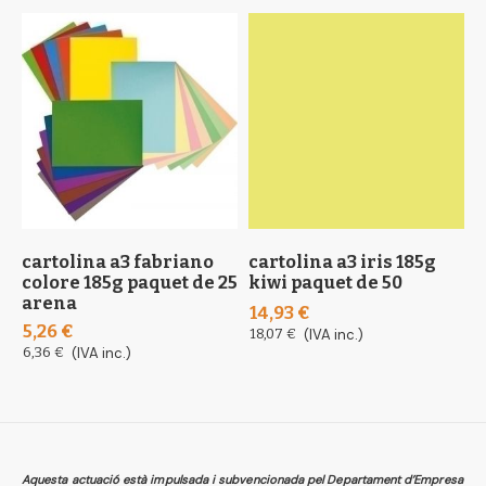
cartolina a3 fabriano
cartolina a3 iris 185g
c
colore 185g paquet de 25
kiwi paquet de 50
c
arena
v
14,93 €
5,26 €
5
18,07 €
(IVA inc.)
6,36 €
(IVA inc.)
7
Aquesta actuació està impulsada i subvencionada pel Departament d’Empresa