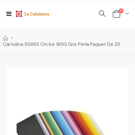
elements
0
Toggle
Cesta
Nav
Cartolina 50X65 Cm Iris 185G Gris Perla Paquet De 25
Skip
to
the
end
of
the
images
gallery