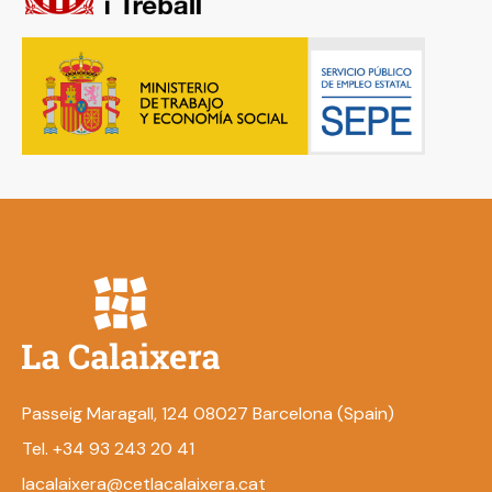
Passeig Maragall, 124 08027 Barcelona (Spain)
Tel. +34 93 243 20 41
lacalaixera@cetlacalaixera.cat