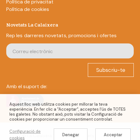
Política de privacitat
Política de cookies
Novetats La Calaixera
Rep les darreres novetats, promocions i ofertes
Subscriu-te
Amb el suport de:
Aquest lloc web utilitza cookies per millorar la teva
experiència. En fer clic a "Acceptar", acceptes l'ús de TOTES
les galetes. No obstant això, pots visitar la Configuració de
cookies per proporcionar un consentiment controlat.
Configuració de
Denegar
Acceptar
© La Calaixera 2022. Tots els drets reservats.
cookies