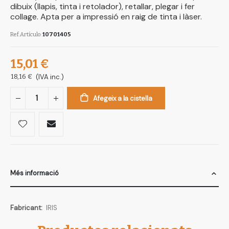
dibuix (llapis, tinta i retolador), retallar, plegar i fer
collage. Apta per a impressió en raig de tinta i làser.
Ref.Artículo
10701405
15,01 €
18,16 €
(IVA inc.)
Afegeix a la cistella
Més informació
Més
IRIS
informació