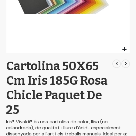
Skip
Cartolina 50X65
to
the
beginning
Cm Iris 185G Rosa
of
the
Chicle Paquet De
images
gallery
25
Iris® Vivaldi® és una cartolina de color, llisa (no
calandrada), de qualitat i lliure d'àcid- especialment
dissenyada per a l'art i els treballs manuals. Ideal per a: