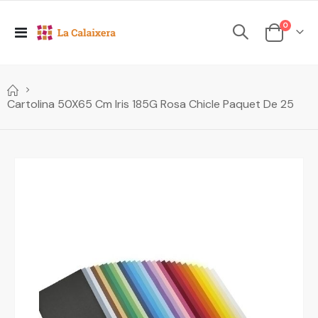
elements
0
Toggle
Cesta
Nav
Cartolina 50X65 Cm Iris 185G Rosa Chicle Paquet De 25
Skip
to
the
end
of
the
images
gallery