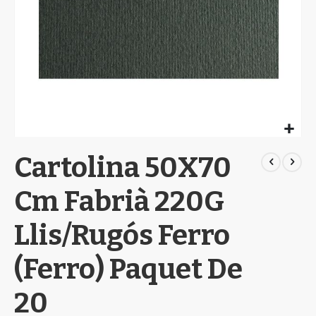
Skip
Cartolina 50X70
to
the
beginning
Cm Fabrià 220G
of
the
Llis/Rugós Ferro
images
gallery
(Ferro) Paquet De
20