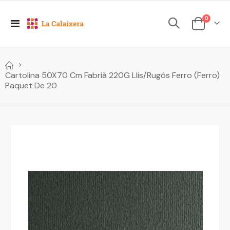
elements
0
Toggle
Cesta
Nav
Cartolina 50X70 Cm Fabrià 220G Llis/Rugós Ferro (Ferro)
Paquet De 20
Skip
to
the
end
of
the
images
gallery