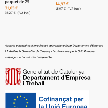
paquet de 25
3
14,93 €
(
31,63 €
18,07 €
(IVA inc.)
1
38,27 €
(IVA inc.)
1
Aquesta actuació està impulsada i subvencionada pel Departament d’Empresa
i Treball de la Generalitat de Catalunya i cofinançada per la Unió Europea
mitjançant el Fons Social Europeu Plus.