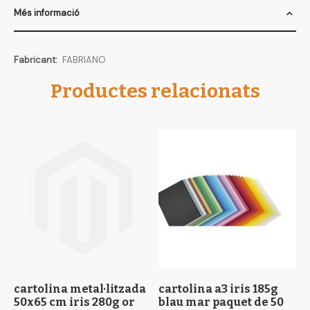
Més informació
Més
FABRIANO
informació
Productes relacionats
cartolina metal·litzada
cartolina a3 iris 185g
c
50x65 cm iris 280g or
blau mar paquet de 50
1