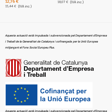
12,76 €
4
18,07 €
(IVA inc.)
15,44 €
(IVA inc.)
5
Aquesta actuació està impulsada i subvencionada pel Departament d’Empresa
i Treball de la Generalitat de Catalunya i cofinançada per la Unió Europea
mitjançant el Fons Social Europeu Plus.
Aquesta actuació està impulsada i subvencionada pel Departament d’Empresa