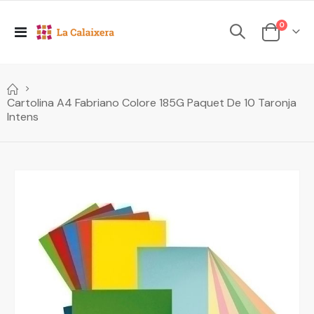
elements
0
Toggle
Cesta
Nav
Cartolina A4 Fabriano Colore 185G Paquet De 10 Taronja
Intens
Skip
to
the
end
of
the
images
gallery