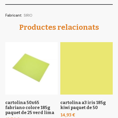
Més
SIRIO
informació
Productes relacionats
cartolina 50x65
cartolina a3 iris 185g
c
fabriano colore 185g
kiwi paquet de 50
c
paquet de 25 verd lima
5
14,93 €