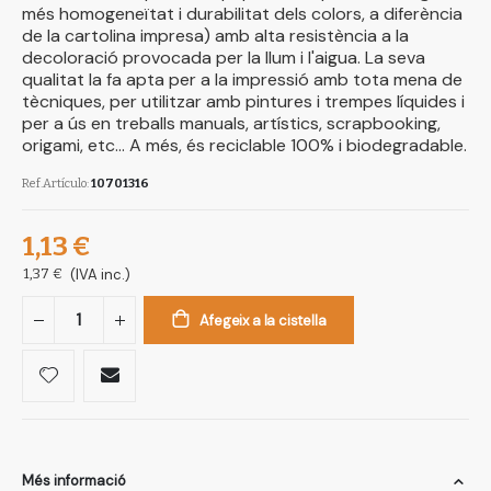
més homogeneïtat i durabilitat dels colors, a diferència
de la cartolina impresa) amb alta resistència a la
decoloració provocada per la llum i l'aigua. La seva
qualitat la fa apta per a la impressió amb tota mena de
tècniques, per utilitzar amb pintures i trempes líquides i
per a ús en treballs manuals, artístics, scrapbooking,
origami, etc... A més, és reciclable 100% i biodegradable.
Ref.Artículo
10701316
1,13 €
1,37 €
(IVA inc.)
Afegeix a la cistella
Més informació