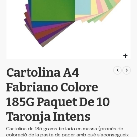
Skip
Cartolina A4
to
the
beginning
Fabriano Colore
of
the
185G Paquet De 10
images
gallery
Taronja Intens
Cartolina de 185 grams tintada en massa (procés de
coloració de la pasta de paper amb què s'aconsegueix