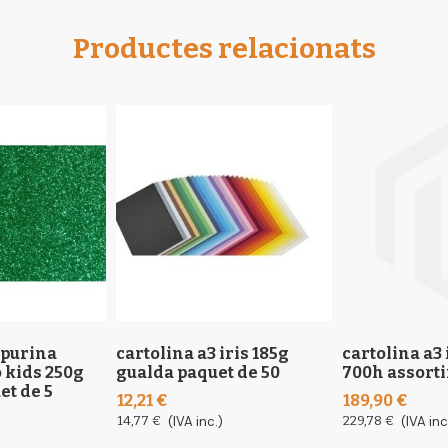
Productes relacionats
rpurina
cartolina a3 iris 185g
cartolina a3 
 kids 250g
gualda paquet de 50
700h assort
et de 5
12,21 €
189,90 €
14,77 €
(IVA inc.)
229,78 €
(IVA inc