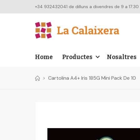
+34 932432041 de dilluns a divendres de 9 a 17:30
Home
Productes
Nosaltres
Cartolina A4+ Iris 185G Mini Pack De 10
Skip
to
the
end
of