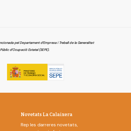
cionada pel Departament d’Empresa i Treball de la Generalitat
Públic d’Ocupació Estatal (SEPE).
Novetats La Calaixera
Rep les darreres novetats,