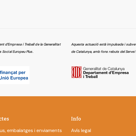
 d’Empresa i Treball de la Generalitat
Aquesta actuació està impulsada i subven
s Social Europeu Plus.
de Catalunya, amb fons rebuts del Servei 
ctes
Info
us, embalatges i enviaments
Avís legal