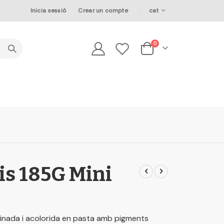
Language
Inicia sessió
Crear un compte
cat
elements
0
Cesta
is 185G Mini
etinada i acolorida en pasta amb pigments