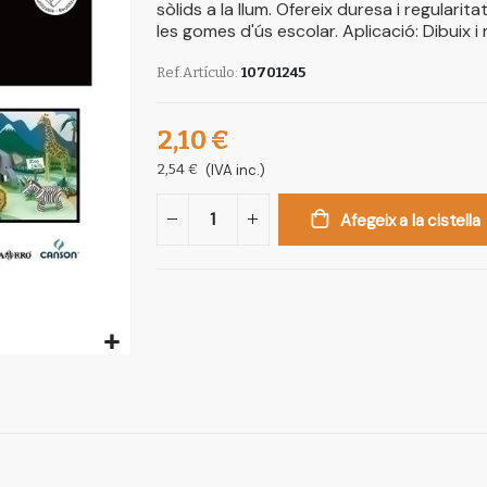
sòlids a la llum. Ofereix duresa i regularit
les gomes d'ús escolar. Aplicació: Dibuix i
Ref.Artículo
10701245
2,10 €
2,54 €
(IVA inc.)
Afegeix a la cistella