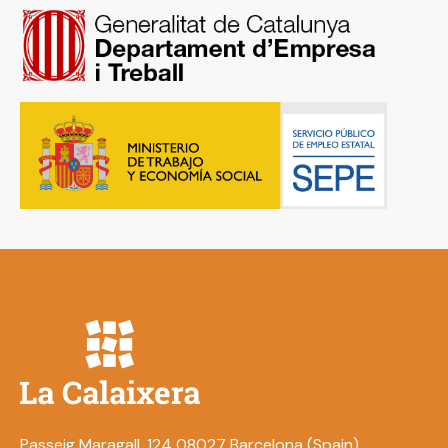
Passeig Maragall, 124 08027 Barcelona (Spain)