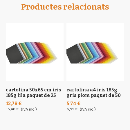
Productes relacionats
cartolina 50x65 cm iris
cartolina a4 iris 185g
c
185g lila paquet de 25
gris plom paquet de 50
l
d
12,78 €
5,74 €
6
15,46 €
(IVA inc.)
6,95 €
(IVA inc.)
7