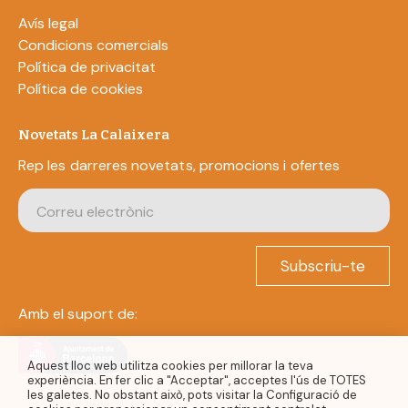
Avís legal
Condicions comercials
Política de privacitat
Política de cookies
Novetats La Calaixera
Rep les darreres novetats, promocions i ofertes
Subscriu-te
Amb el suport de:
Aquest lloc web utilitza cookies per millorar la teva
experiència. En fer clic a "Acceptar", acceptes l'ús de TOTES
les galetes. No obstant això, pots visitar la Configuració de