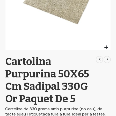
Skip
Cartolina
to
the
beginning
Purpurina 50X65
of
the
Cm Sadipal 330G
images
gallery
Or Paquet De 5
Cartolina de 330 grams amb purpurina (no cau), de
tacte suau i etiquetada fulla a fulla. Ideal per a festes,