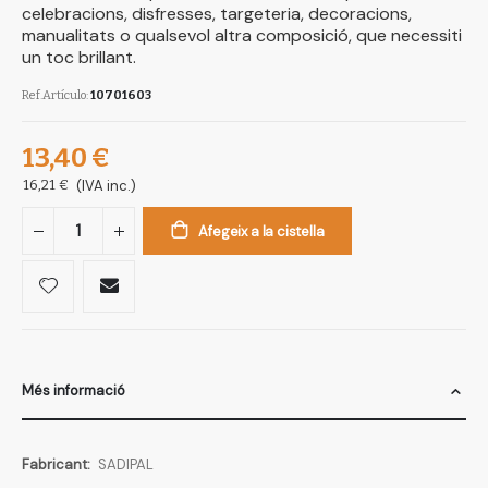
celebracions, disfresses, targeteria, decoracions,
manualitats o qualsevol altra composició, que necessiti
un toc brillant.
Ref.Artículo
10701603
13,40 €
16,21 €
(IVA inc.)
Afegeix a la cistella
Més informació
Més
SADIPAL
informació