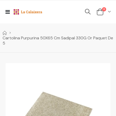
elements
0
Toggle
Cesta
Nav
Cartolina Purpurina 50X65 Cm Sadipal 330G Or Paquet De
5
Skip
to
the
end
of
the
images
gallery