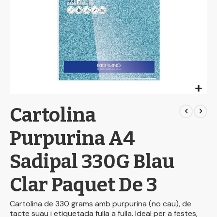
Skip
Cartolina
to
the
beginning
Purpurina A4
of
the
Sadipal 330G Blau
images
gallery
Clar Paquet De 3
Cartolina de 330 grams amb purpurina (no cau), de
tacte suau i etiquetada fulla a fulla. Ideal per a festes,