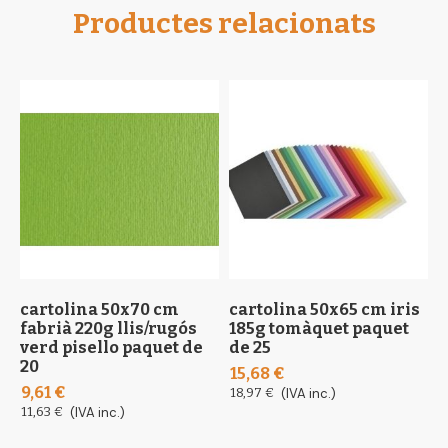
Productes relacionats
cartolina 50x70 cm
cartolina 50x65 cm iris
c
fabrià 220g llis/rugós
185g tomàquet paquet
5
verd pisello paquet de
de 25
f
20
15,68 €
6
9,61 €
18,97 €
(IVA inc.)
8
11,63 €
(IVA inc.)