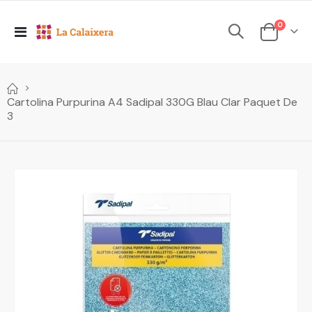
elements
0
Toggle
Cesta
Nav
Cartolina Purpurina A4 Sadipal 330G Blau Clar Paquet De
3
Skip
to
the
end
of
the
images
gallery