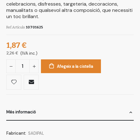
celebracions, disfresses, targeteria, decoracions,
manualitats o qualsevol altra composició, que necessiti
un toc brillant.
Ref.Artículo
10701625
1,87 €
2,26 €
(IVA inc.)
Afegeix a la cistella
Més informació
Més
SADIPAL
informació