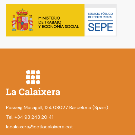
Passeig Maragall, 124 08027 Barcelona (Spain)
Tel. +34 93 243 20 41
lacalaixera@cetlacalaixera.cat