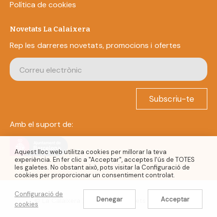
Política de cookies
Novetats La Calaixera
Rep les darreres novetats, promocions i ofertes
Subscriu-te
Amb el suport de:
Aquest lloc web utilitza cookies per millorar la teva
experiència. En fer clic a "Acceptar", acceptes l'ús de TOTES
les galetes. No obstant això, pots visitar la Configuració de
cookies per proporcionar un consentiment controlat.
Configuració de
Denegar
Acceptar
© La Calaixera 2022. Tots els drets reservats.
cookies