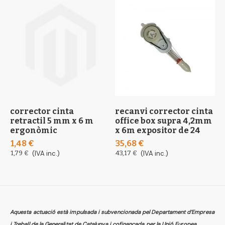
corrector cinta
recanvi corrector cinta
c
retractil 5 mm x 6 m
office box supra 4,2mm
e
ergonòmic
x 6m expositor de 24
3
1,48 €
35,68 €
3
1,79 €
(IVA inc.)
43,17 €
(IVA inc.)
Aquesta actuació està impulsada i subvencionada pel Departament d’Empresa
i Treball de la Generalitat de Catalunya i cofinançada per la Unió Europea