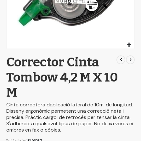
Skip
Corrector Cinta
to
the
beginning
Tombow 4,2 M X 10
of
the
M
images
gallery
Cinta correctora daplicació lateral de 10m. de longitud.
Disseny ergonòmic permetent una correcció neta i
precisa. Pràctic cargol de retrocés per tensar la cinta.
S'adhereix a qualsevol tipus de paper. No deixa vores ni
ombres en fax o còpies.
Ref.Artículo
15103237