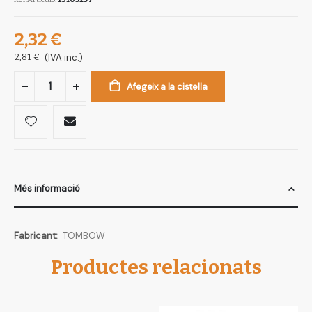
2,32 €
2,81 €
(IVA inc.)
Afegeix a la cistella
Més informació
Més
TOMBOW
informació
Productes relacionats