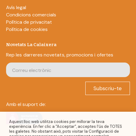
Avís legal
Condicions comercials
Política de privacitat
Política de cookies
Novetats La Calaixera
Rep les darreres novetats, promocions i ofertes
Subscriu-te
Amb el suport de:
Aquest lloc web utilitza cookies per millorar la teva
experiència. En fer clic a "Acceptar", acceptes l'ús de TOTES
les galetes. No obstant això, pots visitar la Configuració de