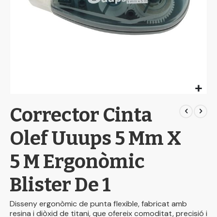
Skip
Corrector Cinta
to
the
beginning
Olef Uuups 5 Mm X
of
the
5 M Ergonòmic
images
gallery
Blister De 1
Disseny ergonòmic de punta flexible, fabricat amb
resina i diòxid de titani, que ofereix comoditat, precisió i