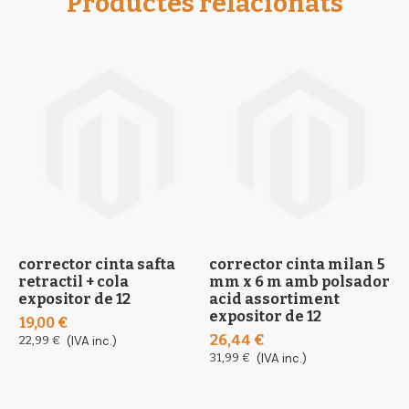
Productes relacionats
corrector cinta safta
corrector cinta milan 5
r
retractil + cola
mm x 6 m amb polsador
o
expositor de 12
acid assortiment
x
expositor de 12
19,00 €
3
26,44 €
22,99 €
(IVA inc.)
4
31,99 €
(IVA inc.)