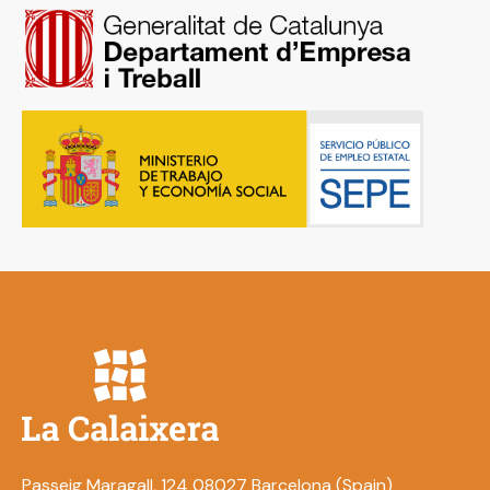
Passeig Maragall, 124 08027 Barcelona (Spain)