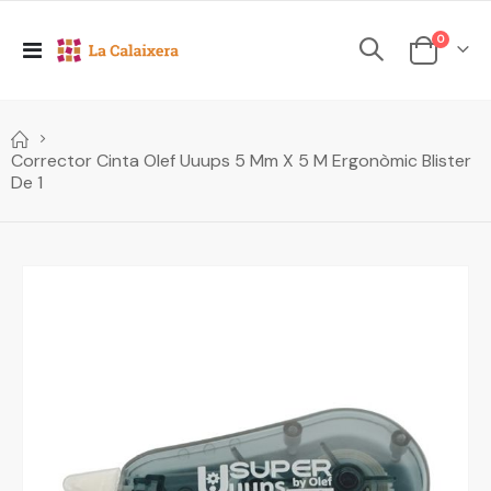
elements
0
Toggle
Cesta
Nav
Corrector Cinta Olef Uuups 5 Mm X 5 M Ergonòmic Blister
De 1
Skip
to
the
end
of
the
images
gallery