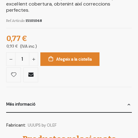
excel·lent cobertura, obtenint així correccions
perfectes.
Ref.Artículo
15101068
0,77 €
0,93 €
(IVA inc.)
Afegeix a la cistella
Més informació
Més
UUUPS by OLEF
informació