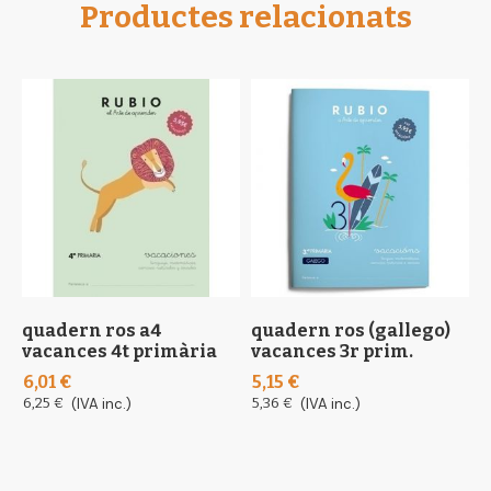
Productes relacionats
quadern ros a4
quadern ros (gallego)
q
vacances 4t primària
vacances 3r prim.
c
6,01 €
5,15 €
1
6,25 €
(IVA inc.)
5,36 €
(IVA inc.)
1