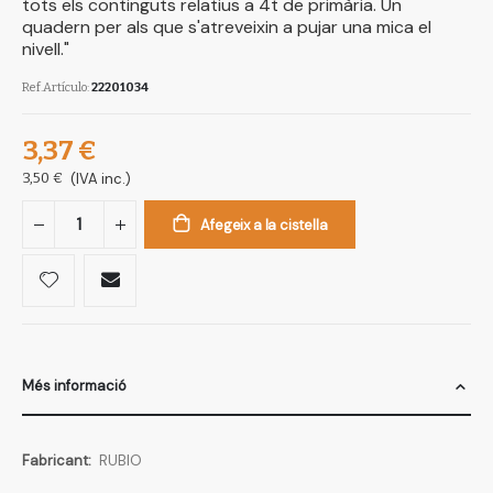
tots els continguts relatius a 4t de primària. Un
quadern per als que s'atreveixin a pujar una mica el
nivell."
Ref.Artículo
22201034
3,37 €
3,50 €
(IVA inc.)
Afegeix a la cistella
Més informació
Més
RUBIO
informació