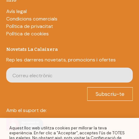
Info
Avís legal
Condicions comercials
Política de privacitat
Política de cookies
Novetats La Calaixera
Rep les darreres novetats, promocions i ofertes
Subscriu-te
Amb el suport de:
Aquest lloc web utilitza cookies per millorar la teva
experiència. En fer clic a "Acceptar", acceptes l'ús de TOTES
les galetes. No obstant això, pots visitar la Configuració de