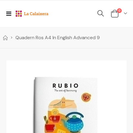
elements
0
Toggle
Cesta
Nav
Quadern Ros A4 In English Advanced 9
Skip
to
the
end
of
the
images
gallery