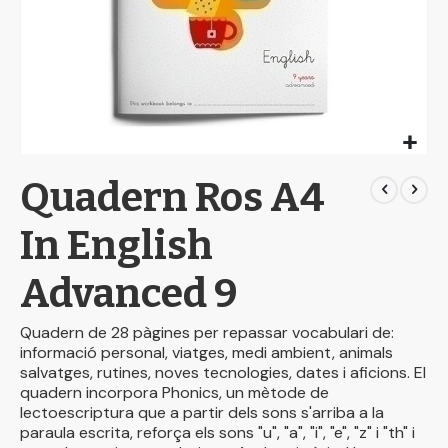
Skip
Quadern Ros A4
to
the
beginning
In English
of
the
Advanced 9
images
gallery
Quadern de 28 pàgines per repassar vocabulari de:
informació personal, viatges, medi ambient, animals
salvatges, rutines, noves tecnologies, dates i aficions. El
quadern incorpora Phonics, un mètode de
lectoescriptura que a partir dels sons s'arriba a la
paraula escrita, reforça els sons "u", "a", "i", "e", "z" i "th" i