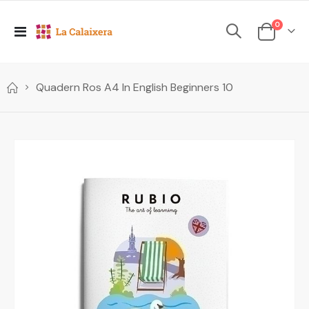
elements
0
Toggle
Cesta
Nav
Quadern Ros A4 In English Beginners 10
Skip
to
the
end
of
the
images
gallery