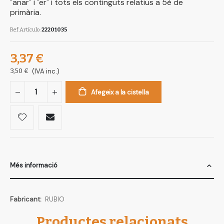
"anar" i "er" i tots els continguts relatius a 5è de
primària.
Ref.Artículo
22201035
3,37 €
3,50 €
(IVA inc.)
Afegeix a la cistella
Més informació
Més
RUBIO
informació
Productes relacionats