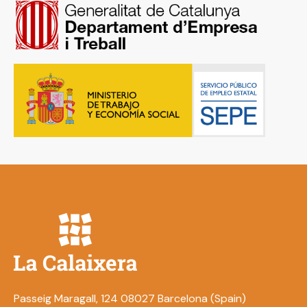
Passeig Maragall, 124 08027 Barcelona (Spain)