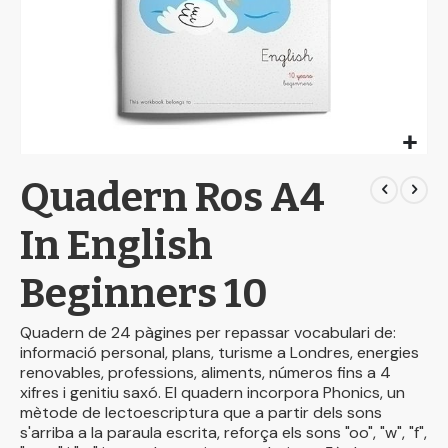
Skip
Quadern Ros A4
to
the
beginning
In English
of
the
Beginners 10
images
gallery
Quadern de 24 pàgines per repassar vocabulari de:
informació personal, plans, turisme a Londres, energies
renovables, professions, aliments, números fins a 4
xifres i genitiu saxó. El quadern incorpora Phonics, un
mètode de lectoescriptura que a partir dels sons
s'arriba a la paraula escrita, reforça els sons "oo", "w", "f",