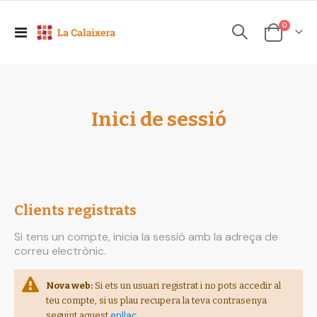
elements
0
Toggle
Cesta
Nav
Inici de sessió
Clients registrats
Si tens un compte, inicia la sessió amb la adreça de
correu electrònic.
Nova web:
Si ets un usuari registrat i no pots accedir al
teu compte, si us plau recupera la teva contrasenya
enllaç
seguint aquest
.