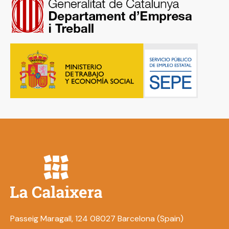
Passeig Maragall, 124 08027 Barcelona (Spain)