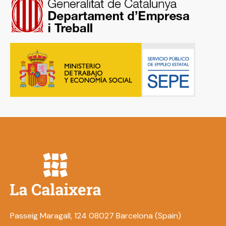
Passeig Maragall, 124 08027 Barcelona (Spain)