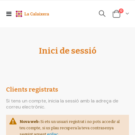
elements
0
Toggle
Cesta
Nav
Inici de sessió
Clients registrats
Si tens un compte, inicia la sessió amb la adreça de
correu electrònic.
Nova web:
Si ets un usuari registrat i no pots accedir al
teu compte, si us plau recupera la teva contrasenya
enllaç
seguint aquest
.