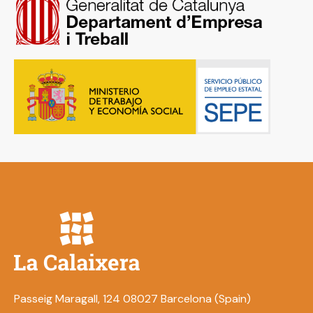
Passeig Maragall, 124 08027 Barcelona (Spain)