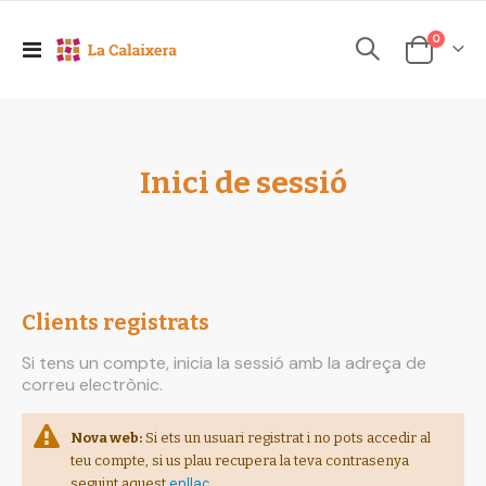
elements
0
Toggle
Cesta
Nav
Inici de sessió
Clients registrats
Si tens un compte, inicia la sessió amb la adreça de
correu electrònic.
Nova web:
Si ets un usuari registrat i no pots accedir al
teu compte, si us plau recupera la teva contrasenya
enllaç
seguint aquest
.