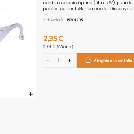
contra radiació òptica (filtre UV), guardes
patilles per instal·lar un cordó. Dissenyad
Ref.Artículo
15201295
2,35 €
2,84 €
(IVA inc.)
Afegeix a la cistella