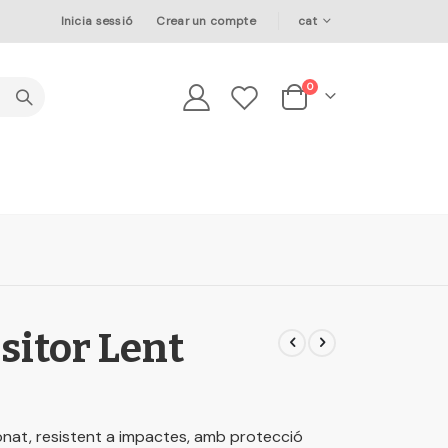
Language
Inicia sessió
Crear un compte
cat
elements
0
Cesta
sitor Lent
bonat, resistent a impactes, amb protecció