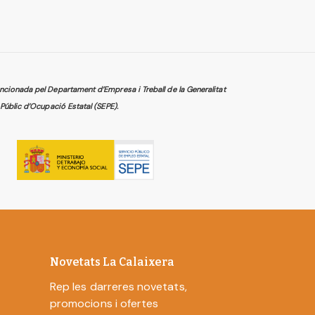
2,29 €
(IVA inc.)
cionada pel Departament d’Empresa i Treball de la Generalitat
Públic d’Ocupació Estatal (SEPE).
Novetats La Calaixera
Rep les darreres novetats,
promocions i ofertes