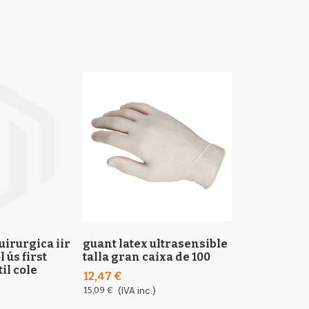
irurgica iir
guant latex ultrasensible
mascareta q
 ús first
talla gran caixa de 100
3 capes un so
il cole
protec quad
12,47 €
10
15,09 €
(IVA inc.)
1,89 €