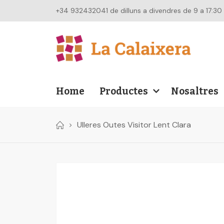
+34 932432041 de dilluns a divendres de 9 a 17:30
Home
Productes
Nosaltres
Ulleres Outes Visitor Lent Clara
Skip
to
the
end
of