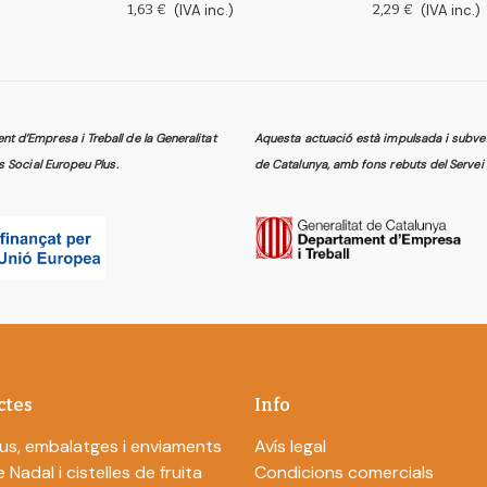
1,63 €
(IVA inc.)
2,29 €
(IVA inc.)
 d’Empresa i Treball de la Generalitat
Aquesta actuació està impulsada i subven
s Social Europeu Plus.
de Catalunya, amb fons rebuts del Servei 
ctes
Info
us, embalatges i enviaments
Avís legal
 Nadal i cistelles de fruita
Condicions comercials