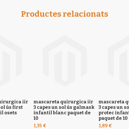
Productes relacionats
irurgica iir
mascareta quirurgica iir
mascareta qu
ol ús first
3 capes un sol ús galmask
3 capes un sol
il osets
infantil blanc paquet de
protec infant
10
paquet de 10
1,35 €
1,89 €