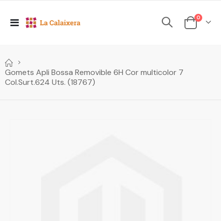
elements
0
Toggle
Cesta
Nav
Gomets Apli Bossa Removible 6H Cor multicolor 7
Col.Surt.624 Uts. (18767)
Skip
to
the
end
of
the
images
gallery