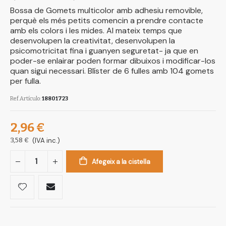
Bossa de Gomets multicolor amb adhesiu removible,
perquè els més petits comencin a prendre contacte
amb els colors i les mides. Al mateix temps que
desenvolupen la creativitat, desenvolupen la
psicomotricitat fina i guanyen seguretat- ja que en
poder-se enlairar poden formar dibuixos i modificar-los
quan sigui necessari. Blíster de 6 fulles amb 104 gomets
per fulla.
Ref.Artículo
18801723
2,96 €
3,58 €
(IVA inc.)
Afegeix a la cistella