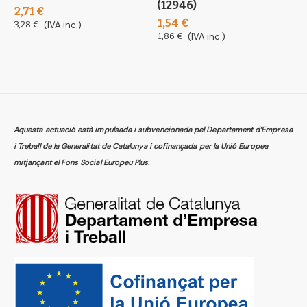
(12946)
g
2,71 €
1,54 €
1
3,28 €
(IVA inc.)
1,86 €
(IVA inc.)
1
Aquesta actuació està impulsada i subvencionada pel Departament d’Empresa
i Treball de la Generalitat de Catalunya i cofinançada per la Unió Europea
mitjançant el Fons Social Europeu Plus.