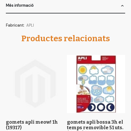
Més informació
Més
APLI
informació
Productes relacionats
gomets apli meow! 1h
gomets apli bossa 3h el
g
(19317)
temps removible 51 uts.
b