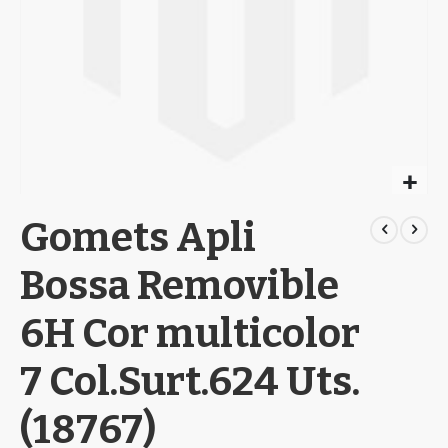
Skip
Gomets Apli
to
the
beginning
Bossa Removible
of
the
6H Cor multicolor
images
gallery
7 Col.Surt.624 Uts.
(18767)