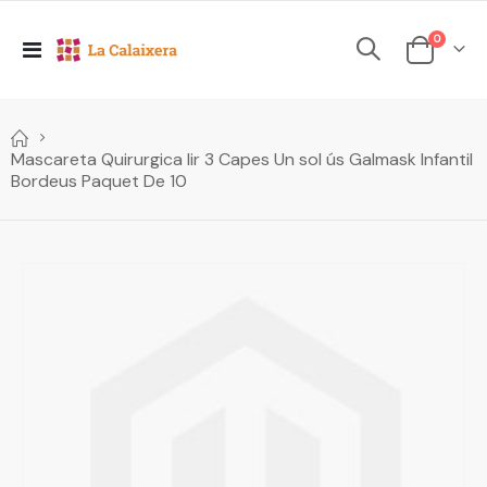
elements
0
Toggle
Cesta
Nav
Mascareta Quirurgica Iir 3 Capes Un sol ús Galmask Infantil
Bordeus Paquet De 10
Skip
to
the
end
of
the
images
gallery