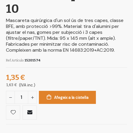
10
Mascareta quirúrgica d'un sol ús de tres capes, classe
BFE, amb protecció >99%. Material: tira d'alumini per
ajustar el nas, gomes per subjecció i 3 capes
(filtre/paper/TNT). Mida: 95 x 145 mm (alt x ample).
Fabricades per minimitzar risc de contaminació.
Compleixen amb la norma EN 14683:2019+AC:2019.
Ref.Artículo
15201574
1,35 €
1,63 €
(IVA inc.)
Afegeix a la cistella