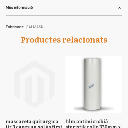
Més informació
Més
GALMASK
informació
Productes relacionats
mascareta quirurgica
film antimicrobià
p
iir 3 capes un sol ús first
steristik rollo 330mm x
u