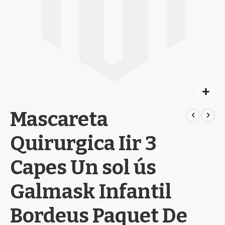
Skip
Mascareta
to
the
beginning
Quirurgica Iir 3
of
the
Capes Un sol ús
images
gallery
Galmask Infantil
Bordeus Paquet De