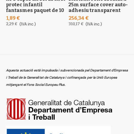
protec infantil
25m surface cover auto-
1
fantasmes paquet de 10
adhesiu transparent
2
1,89 €
256,34 €
2,29 €
(IVA inc.)
310,17 €
(IVA inc.)
Aquesta actuació està impulsada i subvencionada pel Departament d’Empresa
i Treball de la Generalitat de Catalunya i cofinançada per la Unió Europea
mitjançant el Fons Social Europeu Plus.