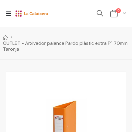
elements
0
Toggle
Cesta
Nav
OUTLET - Arxivador palanca Pardo plàstic extra Fº 70mm
Taronja
Skip
to
the
end
of
the
images
gallery