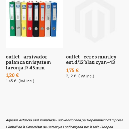
outlet - arxivador
outlet - ceres manley
o
palanca unisystem
est.d/12 blau cyan-43
c
taronja fº 45mm
1,75 €
1,20 €
0
2,12 €
(IVA inc.)
1,45 €
(IVA inc.)
0
Aquesta actuació està impulsada i subvencionada pel Departament d’Empresa
i Treball de la Generalitat de Catalunya i cofinançada per la Unió Europea