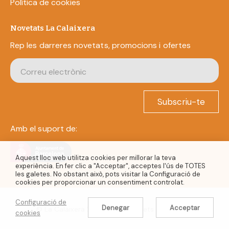
Política de cookies
Novetats La Calaixera
Rep les darreres novetats, promocions i ofertes
Subscriu-te
Amb el suport de:
Aquest lloc web utilitza cookies per millorar la teva
experiència. En fer clic a "Acceptar", acceptes l'ús de TOTES
les galetes. No obstant això, pots visitar la Configuració de
cookies per proporcionar un consentiment controlat.
Configuració de
Denegar
Acceptar
© La Calaixera 2022. Tots els drets reservats.
cookies