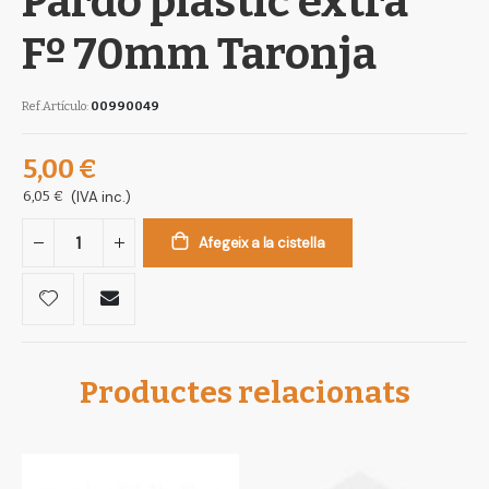
Pardo plàstic extra
gallery
Fº 70mm Taronja
Ref.Artículo
00990049
5,00 €
6,05 €
(IVA inc.)
Afegeix a la cistella
Productes relacionats