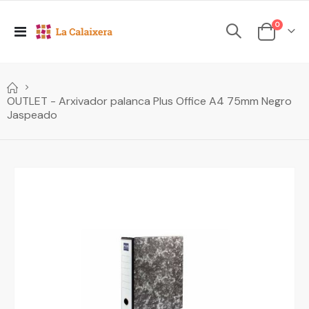
elements
0
Toggle
Cesta
Nav
OUTLET - Arxivador palanca Plus Office A4 75mm Negro
Jaspeado
Skip
to
the
end
of
the
images
gallery