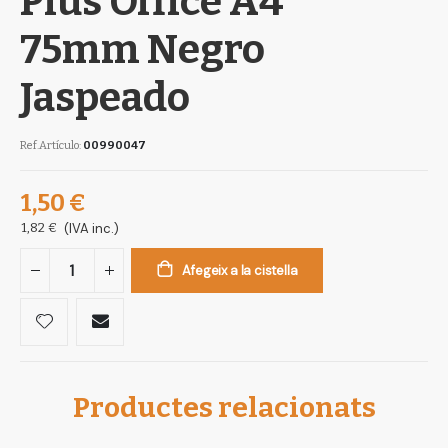
Plus Office A4
gallery
75mm Negro
Jaspeado
Ref.Artículo
00990047
1,50 €
1,82 €
(IVA inc.)
Afegeix a la cistella
Productes relacionats