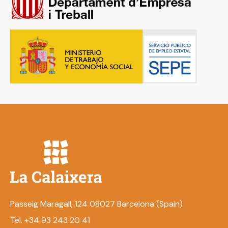
Passeig Maragall, 124 08027 Barcelona (Spain)
Tel. +34 93 243 20 41