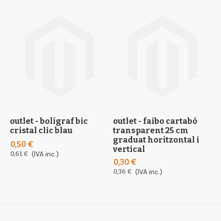
outlet - bolígraf bic
outlet - faibo cartabó
o
cristal clic blau
transparent 25 cm
p
graduat horitzontal i
l
0,50 €
vertical
2
0,61 €
(IVA inc.)
0,30 €
2
0,36 €
(IVA inc.)