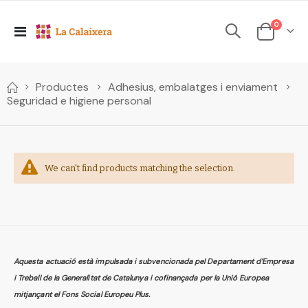
elements
0
Toggle
Cesta
Nav
Productes
Adhesius, embalatges i enviament
Seguridad e higiene personal
We can't find products matching the selection.
eure
uest
Aquesta actuació està impulsada i subvencionada pel Departament d’Empresa
ement
i Treball de la Generalitat de Catalunya i cofinançada per la Unió Europea
mitjançant el Fons Social Europeu Plus.