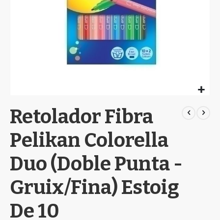
Skip
Retolador Fibra
to
the
beginning
Pelikan Colorella
of
the
Duo (Doble Punta -
images
gallery
Gruix/Fina) Estoig
De 10