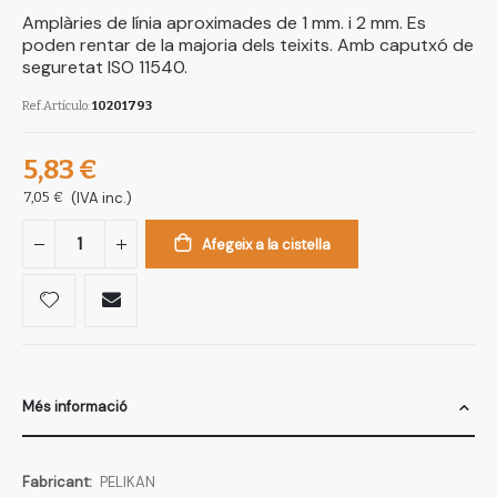
Amplàries de línia aproximades de 1 mm. i 2 mm. Es
poden rentar de la majoria dels teixits. Amb caputxó de
seguretat ISO 11540.
Ref.Artículo
10201793
5,83 €
7,05 €
(IVA inc.)
Afegeix a la cistella
Més informació
Més
PELIKAN