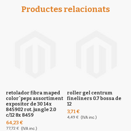
informació
Productes relacionats
retolador fibra maped
roller gel centrum
r
color´peps assortiment
fineliners 0.7 bossa de
c
expositor de 30 14x
12
1
845902 rot. jungle 2.0
3,71 €
c/12 8x 8459
2
4,49 €
(IVA inc.)
64,23 €
3
77,72 €
(IVA inc.)