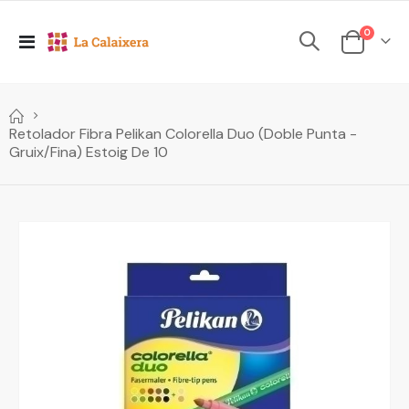
elements
0
Toggle
Cesta
Nav
Retolador Fibra Pelikan Colorella Duo (Doble Punta -
Gruix/Fina) Estoig De 10
Skip
to
the
end
of
the
images
gallery