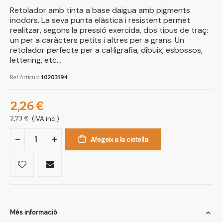
Retolador amb tinta a base daigua amb pigments
inodors. La seva punta elàstica i resistent permet
realitzar, segons la pressió exercida, dos tipus de traç:
un per a caràcters petits i altres per a grans. Un
retolador perfecte per a cal·ligrafia, dibuix, esbossos,
lettering, etc...
Ref.Artículo
10203194
2,26 €
2,73 €
(IVA inc.)
Afegeix a la cistella
Més informació