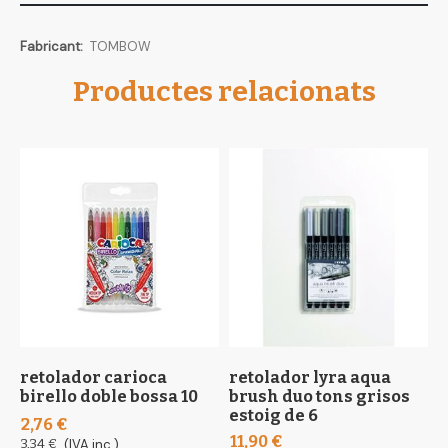
Més
TOMBOW
informació
Productes relacionats
retolador carioca
retolador lyra aqua
r
birello doble bossa 10
brush duo tons grisos
p
estoig de 6
8
2,76 €
11,90 €
4
3,34 €
(IVA inc.)