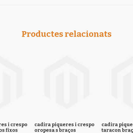
Productes relacionats
es i crespo
cadira piqueres i crespo
cadira pique
os fixos
oropesa s braços
taracon braç