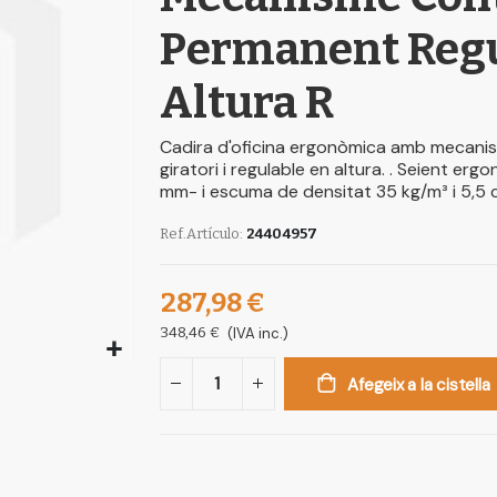
Permanent Regu
Altura R
Cadira d'oficina ergonòmica amb mecan
giratori i regulable en altura. . Seient e
mm- i escuma de densitat 35 kg/m³ i 5,5 c
Ref.Artículo
24404957
287,98 €
348,46 €
(IVA inc.)
Afegeix a la cistella