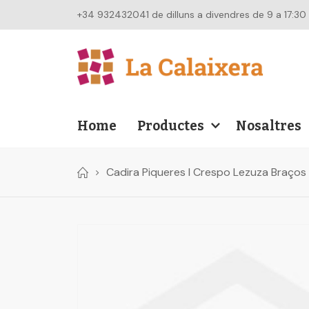
+34 932432041 de dilluns a divendres de 9 a 17:30
Home
Productes
Nosaltres
Cadira Piqueres I Crespo Lezuza Braço
Skip
to
the
end
of