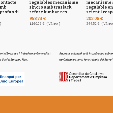
ontacte
regulables mecanisme
mecanisme 
amb
sincro amb traslack
regulable en
 profundi
reforç lumbar res
seient i resp
958,73 €
202,08 €
)
1.160,06 €
(IVA inc.)
244,52 €
(IVA inc
 d’Empresa i Treball de la Generalitat
Aquesta actuació està impulsada i subven
s Social Europeu Plus.
de Catalunya, amb fons rebuts del Servei 