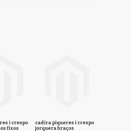
res i crespo
cadira piqueres i crespo
cadira pique
os fixos
jorquera braços
zulema braço