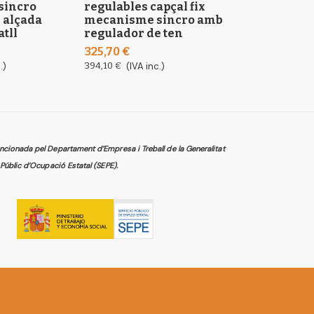
sincro
regulables capçal fix
lumbar regu
 alçada
mecanisme sincro amb
fix mecanis
atll
regulador de ten
279,19 €
325,70 €
337,82 €
(IVA in
.)
394,10 €
(IVA inc.)
cionada pel Departament d’Empresa i Treball de la Generalitat
Públic d’Ocupació Estatal (SEPE).