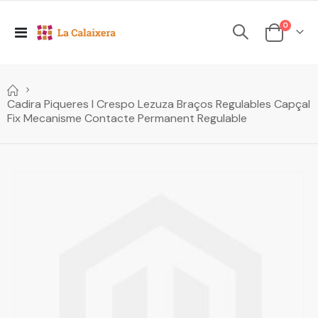
elements
0
Toggle
Cesta
Nav
Cadira Piqueres I Crespo Lezuza Braços Regulables Capçal
Fix Mecanisme Contacte Permanent Regulable
Skip
to
the
end
of
the
images
gallery