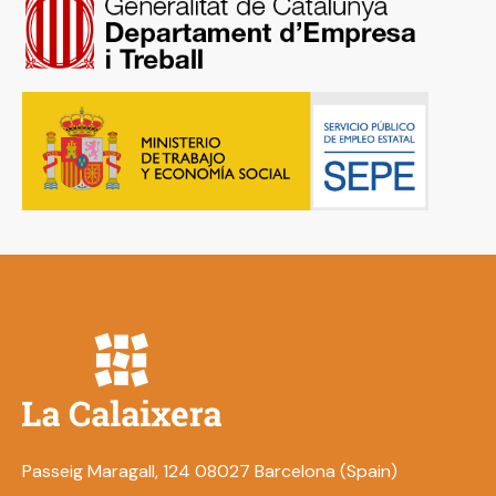
Passeig Maragall, 124 08027 Barcelona (Spain)