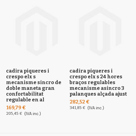
cadira piqueres i
cadira piqueres i
c
crespo elx s
crespo elx s 24 hores
c
mecanisme sincro de
braços regulables
f
doble maneta gran
mecanisme asincro 3
s
confortabilitat
palanques alçada ajust
a
regulable en al
282,52 €
2
169,79 €
341,85 €
(IVA inc.)
2
205,45 €
(IVA inc.)