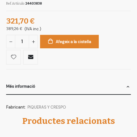
Ref.Artículo
24403838
321,70 €
389,26 €
(IVA inc.)
Afegeix a la cistella
Més informació
Més
PIQUERAS Y CRESPO
informació
Productes relacionats