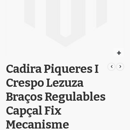
Skip
Cadira Piqueres I
to
the
beginning
Crespo Lezuza
of
the
Braços Regulables
images
gallery
Capçal Fix
Mecanisme