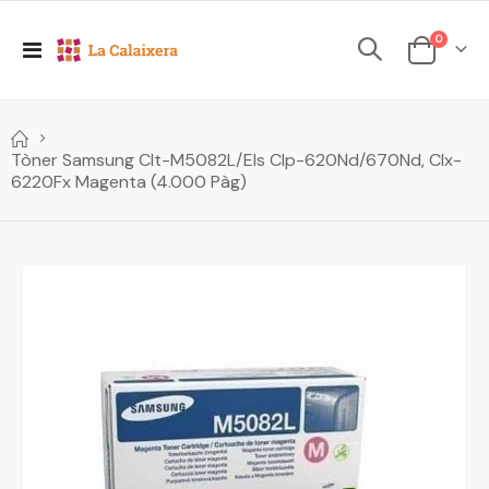
elements
0
Toggle
Cesta
Nav
Tòner Samsung Clt-M5082L/Els Clp-620Nd/670Nd, Clx-
6220Fx Magenta (4.000 Pàg)
Skip
to
the
end
of
the
images
gallery