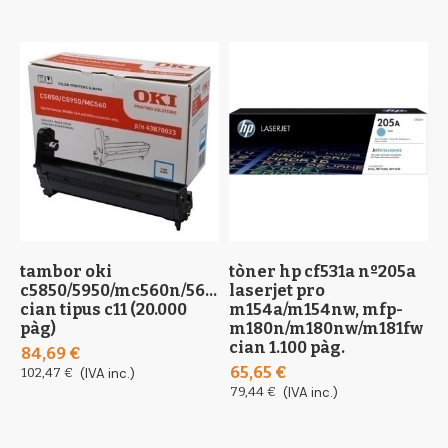
tambor oki
tòner hp cf531a nº205a
t
c5850/5950/mc560n/560dn
laserjet pro
c
cian tipus c11 (20.000
m154a/m154nw, mfp-
1
pàg)
m180n/m180nw/m181fw
1
cian 1.100 pàg.
84,69 €
1
65,65 €
102,47 €
(IVA inc.)
79,44 €
(IVA inc.)