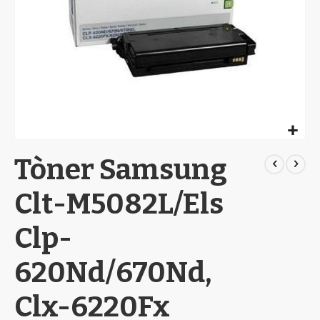
Skip
Tòner Samsung
to
the
beginning
Clt-M5082L/Els
of
the
Clp-
images
gallery
620Nd/670Nd,
Clx-6220Fx