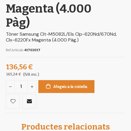
Magenta (4.000
Pàg)
Tòner Samsung Clt-M5082L/Els Clp-620Nd/670Nd,
Clx-6220Fx Magenta (4.000 Pàg.)
Ref.Artículo
41702017
136,56 €
165,24 €
(IVA inc.)
Afegeix a la cistella
Productes relacionats