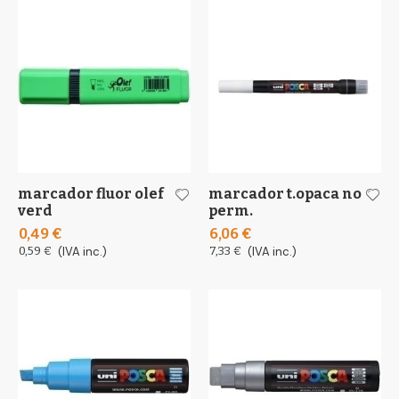
marcador fluor olef
marcador t.opaca no
verd
perm.
0,49 €
6,06 €
0,59 €
(IVA inc.)
7,33 €
(IVA inc.)