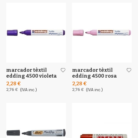
marcador tèxtil
marcador tèxtil
edding 4500 violeta
edding 4500 rosa
2,28 €
2,28 €
2,76 €
(IVA inc.)
2,76 €
(IVA inc.)