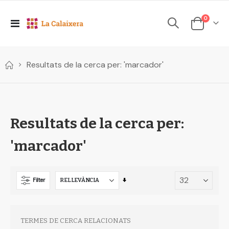
elements
0
Toggle
Cesta
Nav
Resultats de la cerca per: 'marcador'
Resultats de la cerca per:
'marcador'
Set
Filter
Ascending
Direction
TERMES DE CERCA RELACIONATS