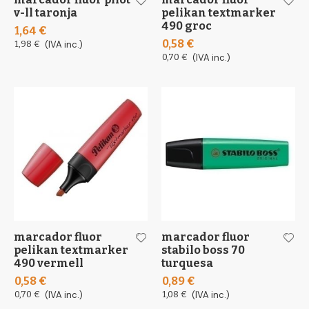
v-ll taronja
pelikan textmarker
490 groc
1,64 €
0,58 €
1,98 €
(IVA inc.)
0,70 €
(IVA inc.)
marcador fluor
marcador fluor
pelikan textmarker
stabilo boss 70
490 vermell
turquesa
0,58 €
0,89 €
0,70 €
(IVA inc.)
1,08 €
(IVA inc.)