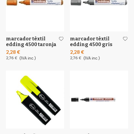
marcador tèxtil
marcador tèxtil
edding 4500 taronja
edding 4500 gris
2,28 €
2,28 €
2,76 €
(IVA inc.)
2,76 €
(IVA inc.)