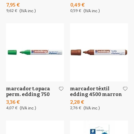
7,95 €
0,49 €
9,62 €
(IVA inc.)
0,59 €
(IVA inc.)
marcador t.opaca
marcador tèxtil
perm. edding 750
edding 4500 marron
3,36 €
2,28 €
4,07 €
(IVA inc.)
2,76 €
(IVA inc.)