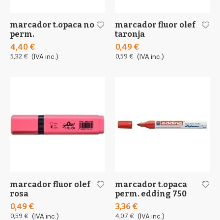
marcador t.opaca no
marcador fluor olef
perm.
taronja
4,40 €
0,49 €
5,32 €
(IVA inc.)
0,59 €
(IVA inc.)
marcador fluor olef
marcador t.opaca
rosa
perm. edding 750
0,49 €
3,36 €
0,59 €
(IVA inc.)
4,07 €
(IVA inc.)