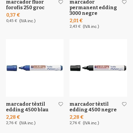
marcador fluor
marcador
forofis 250 groc
permanent edding
3000 negre
0,37 €
2,01 €
0,45 €
(IVA inc.)
2,43 €
(IVA inc.)
marcador tèxtil
marcador tèxtil
edding 4500 blau
edding 4500 negre
2,28 €
2,28 €
2,76 €
(IVA inc.)
2,76 €
(IVA inc.)