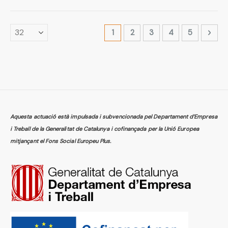
Page
You're currently reading page
Page
Page
Page
Page
Page
Segü
1
2
3
4
5
Aquesta actuació està impulsada i subvencionada pel Departament d’Empresa
i Treball de la Generalitat de Catalunya i cofinançada per la Unió Europea
mitjançant el Fons Social Europeu Plus.