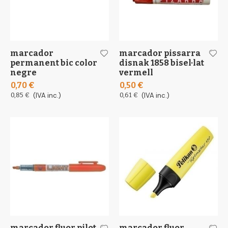
marcador
marcador pissarra
permanent bic color
disnak 1858 bisel·lat
negre
vermell
0,70 €
0,50 €
0,85 €
(IVA inc.)
0,61 €
(IVA inc.)
marcador fluor pilot
marcador fluor