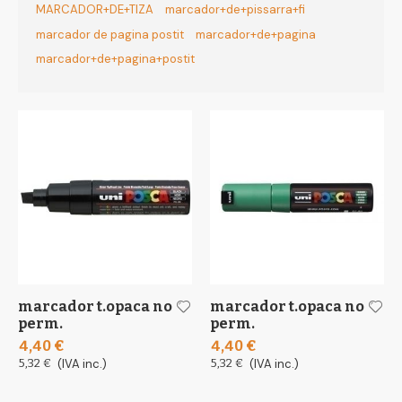
MARCADOR+DE+TIZA
marcador+de+pissarra+fi
marcador de pagina postit
marcador+de+pagina
marcador+de+pagina+postit
marcador t.opaca no
marcador t.opaca no
perm.
perm.
4,40 €
4,40 €
5,32 €
(IVA inc.)
5,32 €
(IVA inc.)