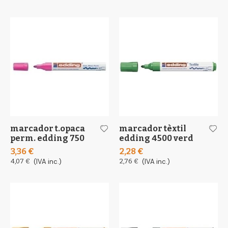
marcador t.opaca
marcador tèxtil
perm. edding 750
edding 4500 verd
3,36 €
2,28 €
4,07 €
(IVA inc.)
2,76 €
(IVA inc.)