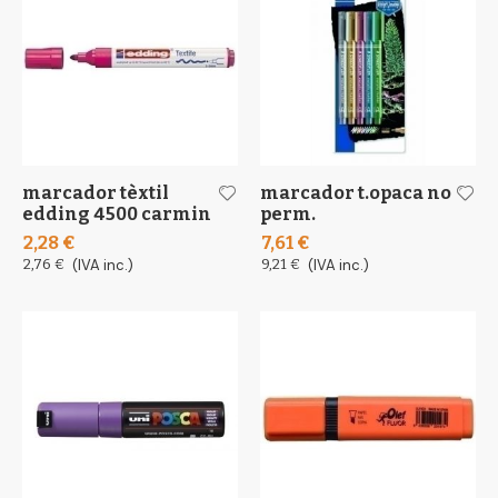
marcador tèxtil
marcador t.opaca no
edding 4500 carmin
perm.
2,28 €
7,61 €
2,76 €
(IVA inc.)
9,21 €
(IVA inc.)