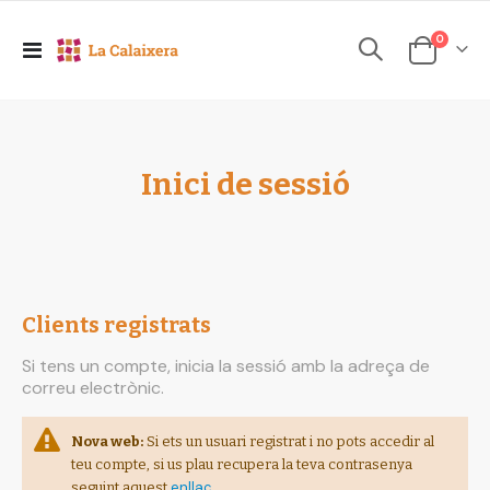
elements
0
Toggle
Cesta
Nav
Inici de sessió
Clients registrats
Si tens un compte, inicia la sessió amb la adreça de
correu electrònic.
Nova web:
Si ets un usuari registrat i no pots accedir al
teu compte, si us plau recupera la teva contrasenya
enllaç
seguint aquest
.