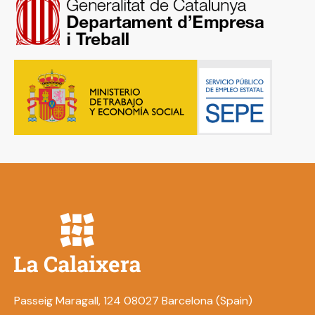
Passeig Maragall, 124 08027 Barcelona (Spain)