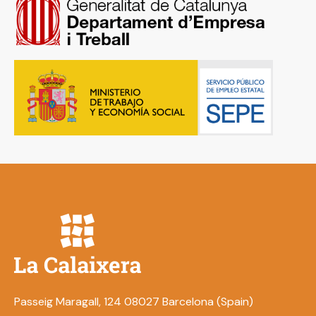
Passeig Maragall, 124 08027 Barcelona (Spain)