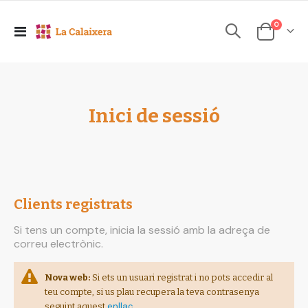
elements
0
Toggle
Cesta
Nav
Inici de sessió
Clients registrats
Si tens un compte, inicia la sessió amb la adreça de
correu electrònic.
Nova web:
Si ets un usuari registrat i no pots accedir al
teu compte, si us plau recupera la teva contrasenya
enllaç
seguint aquest
.