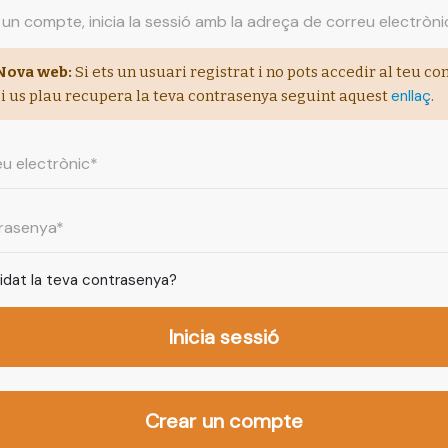
 un compte, inicia la sessió amb la adreça de correu electròni
Nova web:
Si ets un usuari registrat i no pots accedir al teu co
enllaç
si us plau recupera la teva contrasenya seguint aquest
.
idat la teva contrasenya?
Inicia sessió
Crear un compte