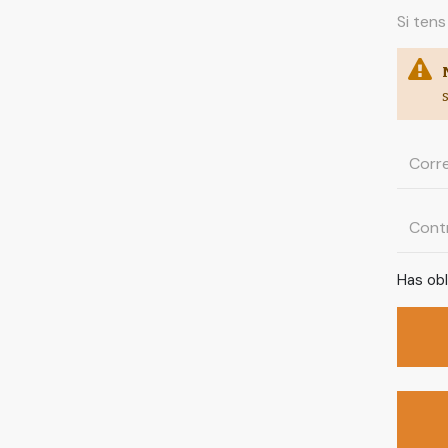
Si tens
Has obl