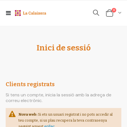
elements
0
Toggle
Cesta
Nav
Inici de sessió
Clients registrats
Si tens un compte, inicia la sessió amb la adreça de
correu electrònic.
Nova web:
Si ets un usuari registrat i no pots accedir al
teu compte, si us plau recupera la teva contrasenya
enllaç
seguint aquest
.