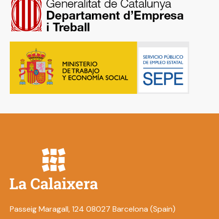
Passeig Maragall, 124 08027 Barcelona (Spain)