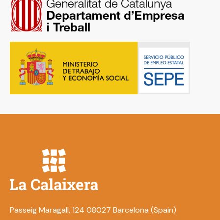
Passeig Maragall, 124 08027 Barcelona (Spain)