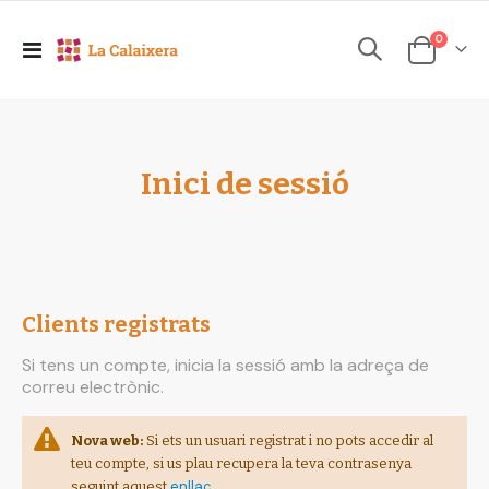
elements
0
Toggle
Cesta
Nav
Inici de sessió
Clients registrats
Si tens un compte, inicia la sessió amb la adreça de
correu electrònic.
Nova web:
Si ets un usuari registrat i no pots accedir al
teu compte, si us plau recupera la teva contrasenya
enllaç
seguint aquest
.