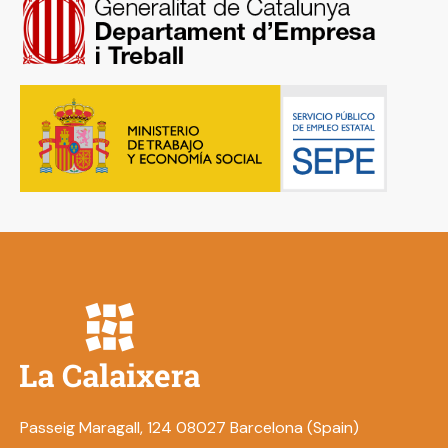
Passeig Maragall, 124 08027 Barcelona (Spain)