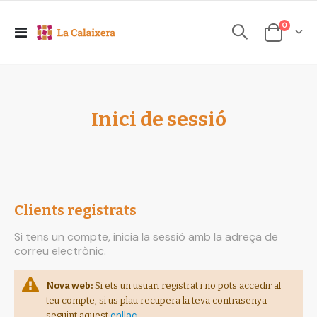
elements
0
Toggle
Cesta
Nav
Inici de sessió
Clients registrats
Si tens un compte, inicia la sessió amb la adreça de
correu electrònic.
Nova web:
Si ets un usuari registrat i no pots accedir al
teu compte, si us plau recupera la teva contrasenya
enllaç
seguint aquest
.