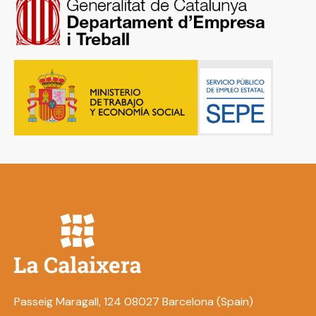
Passeig Maragall, 124 08027 Barcelona (Spain)