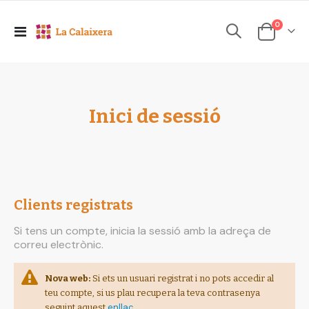
elements
0
Toggle
Cesta
Nav
Inici de sessió
Clients registrats
Si tens un compte, inicia la sessió amb la adreça de
correu electrònic.
Nova web:
Si ets un usuari registrat i no pots accedir al
teu compte, si us plau recupera la teva contrasenya
enllaç
seguint aquest
.