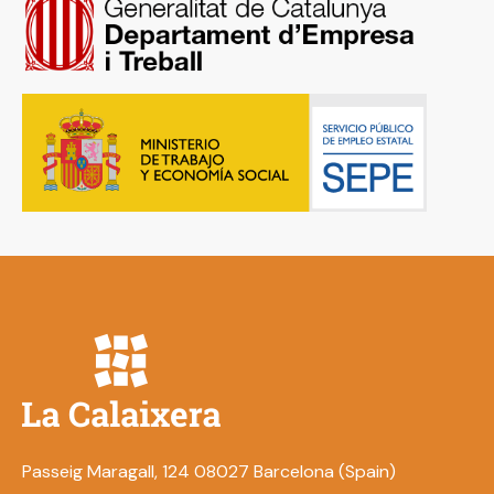
Passeig Maragall, 124 08027 Barcelona (Spain)