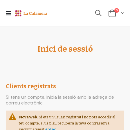
elements
0
Toggle
Cesta
Nav
Inici de sessió
Clients registrats
Si tens un compte, inicia la sessió amb la adreça de
correu electrònic.
Nova web:
Si ets un usuari registrat i no pots accedir al
teu compte, si us plau recupera la teva contrasenya
enllaç
seguint aquest
.