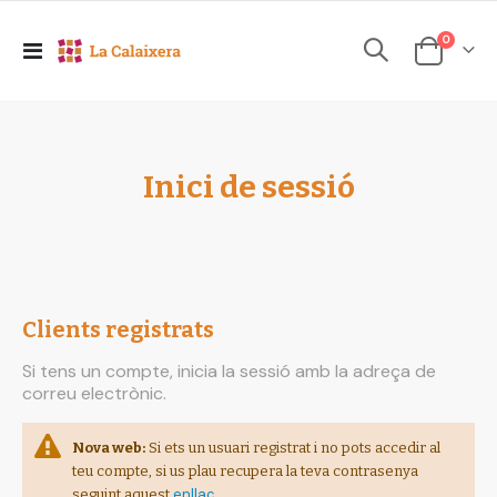
elements
0
Toggle
Cesta
Nav
Inici de sessió
Clients registrats
Si tens un compte, inicia la sessió amb la adreça de
correu electrònic.
Nova web:
Si ets un usuari registrat i no pots accedir al
teu compte, si us plau recupera la teva contrasenya
enllaç
seguint aquest
.