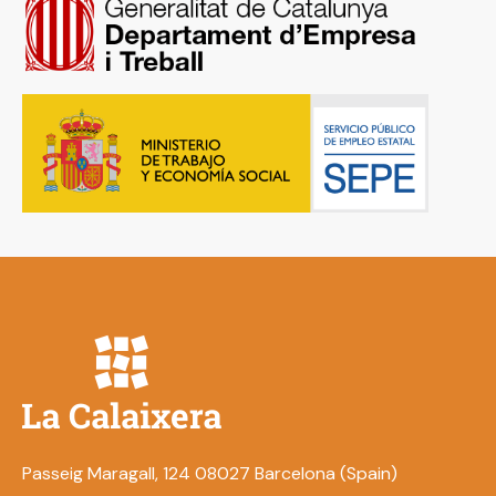
Passeig Maragall, 124 08027 Barcelona (Spain)