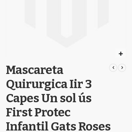
Skip
Mascareta
to
the
beginning
Quirurgica Iir 3
of
the
Capes Un sol ús
images
gallery
First Protec
Infantil Gats Roses