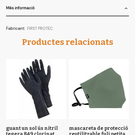
Més informació
Més
FIRST PROTEC
informació
Productes relacionats
guant un sol ús nitril
mascareta de protecció
m
tegera 849 clorinat
reutilitzable fuli petita
r