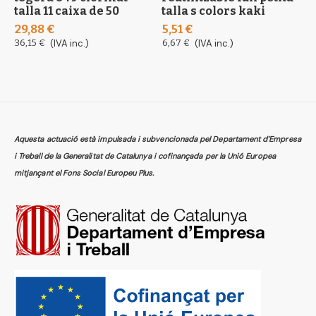
talla 11 caixa de 50
talla s colors kaki
t
29,88 €
5,51 €
5
36,15 €
(IVA inc.)
6,67 €
(IVA inc.)
6
Aquesta actuació està impulsada i subvencionada pel Departament d’Empresa
i Treball de la Generalitat de Catalunya i cofinançada per la Unió Europea
mitjançant el Fons Social Europeu Plus.