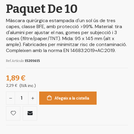
Paquet De 10
Màscara quirúrgica estampada d'un sol ús de tres
capes, classe BFE, amb protecció >99%. Material: tira
d'alumini per ajustar el nas, gomes per subjecció i 3
capes (filtre/paper/TNT). Mida: 95 x 145 mm (alt x
ample). Fabricades per minimitzar risc de contaminació.
Compleixen amb la norma EN 14683:2019+AC:2019.
Ref.Artículo
15201615
1,89 €
2,29 €
(IVA inc.)
Afegeix a la cistella