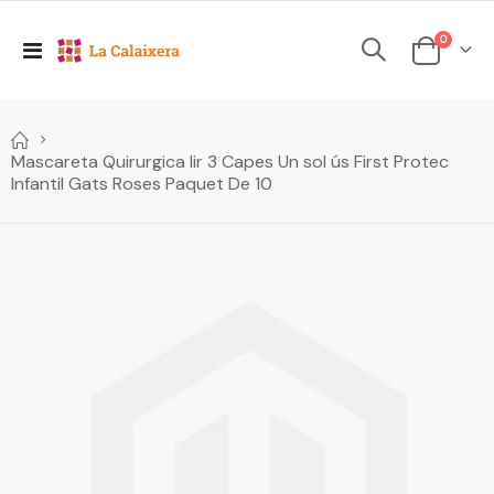
elements
0
Toggle
Cesta
Nav
Mascareta Quirurgica Iir 3 Capes Un sol ús First Protec
Infantil Gats Roses Paquet De 10
Skip
to
the
end
of
the
images
gallery