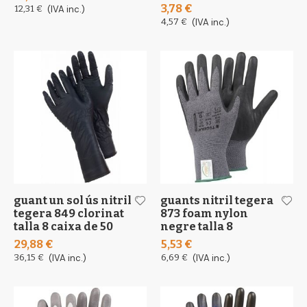
3,78 €
12,31 €
(IVA inc.)
4,57 €
(IVA inc.)
guant un sol ús nitril
guants nitril tegera
tegera 849 clorinat
873 foam nylon
talla 8 caixa de 50
negre talla 8
29,88 €
5,53 €
36,15 €
(IVA inc.)
6,69 €
(IVA inc.)