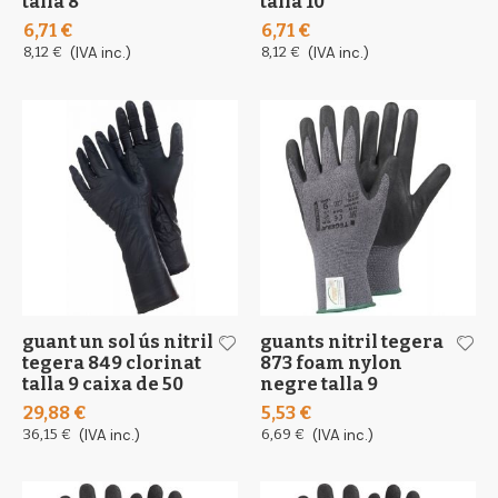
talla 8
talla 10
6,71 €
6,71 €
8,12 €
(IVA inc.)
8,12 €
(IVA inc.)
guant un sol ús nitril
guants nitril tegera
tegera 849 clorinat
873 foam nylon
talla 9 caixa de 50
negre talla 9
29,88 €
5,53 €
36,15 €
(IVA inc.)
6,69 €
(IVA inc.)