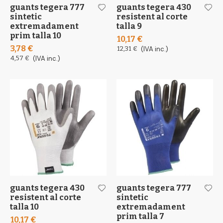
guants tegera 777
guants tegera 430
sintetic
resistent al corte
extremadament
talla 9
prim talla 10
10,17 €
3,78 €
12,31 €
(IVA inc.)
4,57 €
(IVA inc.)
guants tegera 430
guants tegera 777
resistent al corte
sintetic
talla 10
extremadament
prim talla 7
10,17 €