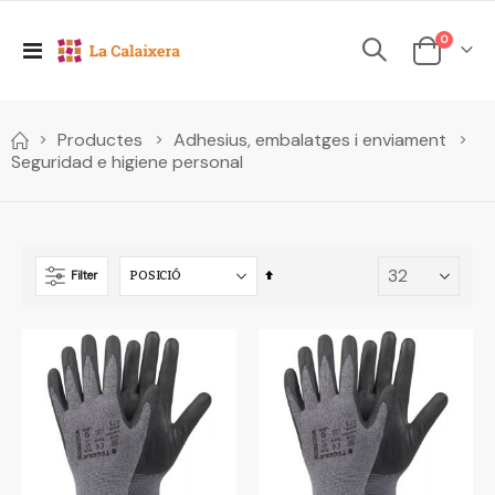
elements
0
Toggle
Cesta
Nav
Productes
Adhesius, embalatges i enviament
Seguridad e higiene personal
Set
Filter
Descending
Direction
eure
uest
ement