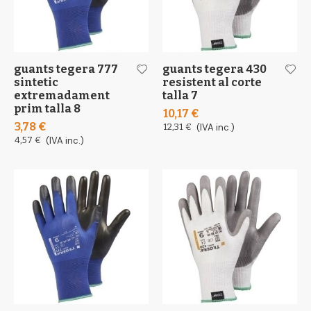
guants tegera 777
guants tegera 430
sintetic
resistent al corte
extremadament
talla 7
prim talla 8
10,17 €
3,78 €
12,31 €
(IVA inc.)
4,57 €
(IVA inc.)