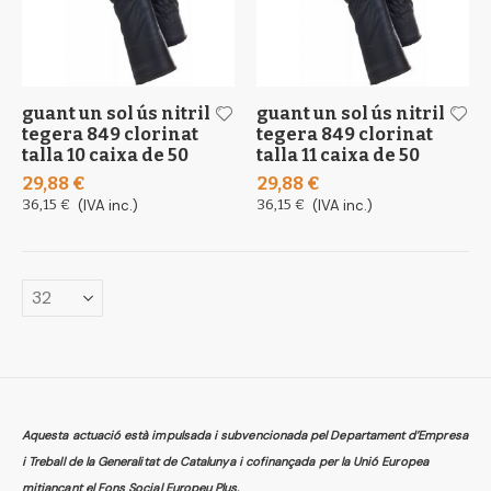
guant un sol ús nitril
guant un sol ús nitril
tegera 849 clorinat
tegera 849 clorinat
talla 10 caixa de 50
talla 11 caixa de 50
29,88 €
29,88 €
36,15 €
(IVA inc.)
36,15 €
(IVA inc.)
Aquesta actuació està impulsada i subvencionada pel Departament d’Empresa
i Treball de la Generalitat de Catalunya i cofinançada per la Unió Europea
mitjançant el Fons Social Europeu Plus.