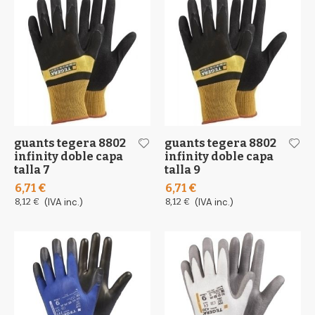
guants tegera 8802
guants tegera 8802
infinity doble capa
infinity doble capa
talla 7
talla 9
6,71 €
6,71 €
8,12 €
(IVA inc.)
8,12 €
(IVA inc.)