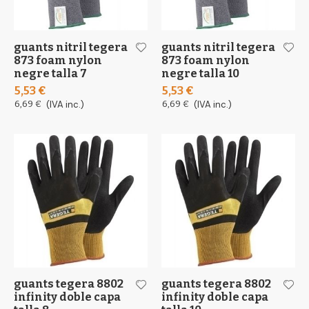
guants nitril tegera
guants nitril tegera
873 foam nylon
873 foam nylon
negre talla 7
negre talla 10
5,53 €
5,53 €
6,69 €
(IVA inc.)
6,69 €
(IVA inc.)
guants tegera 8802
guants tegera 8802
infinity doble capa
infinity doble capa