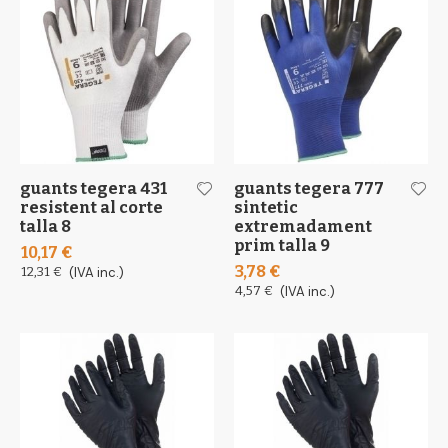
guants tegera 431
guants tegera 777
resistent al corte
sintetic
talla 8
extremadament
prim talla 9
10,17 €
3,78 €
12,31 €
(IVA inc.)
4,57 €
(IVA inc.)