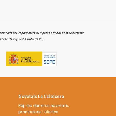
cionada pel Departament d’Empresa i Treball de la Generalitat
Públic d’Ocupació Estatal (SEPE).
Novetats La Calaixera
Rep les darreres novetats,
promocions i ofertes