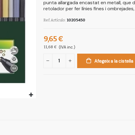
punta allargada encastat en metall, que 
retolador per fer línies fines i ombrejades, 
Ref.Artículo
10205450
9,65 €
11,68 €
(IVA inc.)
Afegeix a la cistella