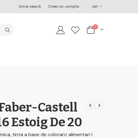
Language
Inicia sessió
Crear un compte
cat
elements
0
Cesta
 Faber-Castell
16 Estoig De 20
ica, tinta a base de colorant alimentari i