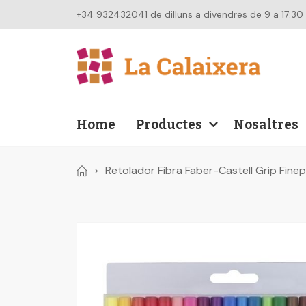
+34 932432041 de dilluns a divendres de 9 a 17:30
Home
Productes
Nosaltres
Retolador Fibra Faber-Castell Grip Fine
Skip
to
the
end
of