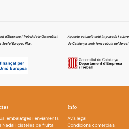
 d’Empresa i Treball de la Generalitat
Aquesta actuació està impulsada i subven
s Social Europeu Plus.
de Catalunya, amb fons rebuts del Servei 
ctes
Info
us, embalatges i enviaments
Avís legal
 Nadal i cistelles de fruita
Condicions comercials