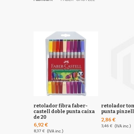
the
informació
images
gallery
retolador fibra faber-
retolador to
castell doble punta caixa
punta pinzell
de 20
2,86 €
6,92 €
3,46 €
(IVA inc.)
8,37 €
(IVA inc.)