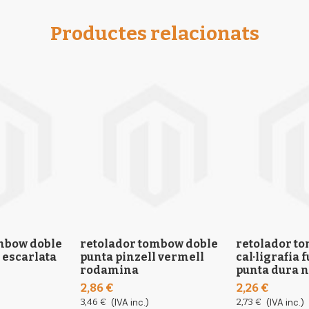
Productes relacionats
mbow doble
retolador tombow doble
retolador t
 escarlata
punta pinzell vermell
cal·ligrafia
rodamina
punta dura 
2,86 €
2,26 €
3,46 €
(IVA inc.)
2,73 €
(IVA inc.)