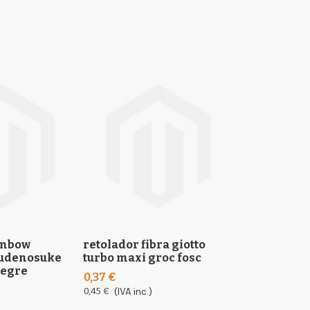
ombow
retolador fibra giotto
retolador t
 fudenosuke
turbo maxi groc fosc
punta pinze
negre
grisos estoi
0,37 €
17,20 €
0,45 €
(IVA inc.)
20,81 €
(IVA inc.