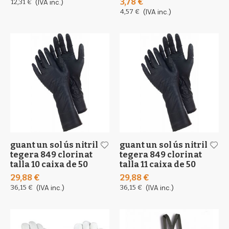
3,78 €
12,31 €
(IVA inc.)
4,57 €
(IVA inc.)
guant un sol ús nitril
guant un sol ús nitril
tegera 849 clorinat
tegera 849 clorinat
talla 10 caixa de 50
talla 11 caixa de 50
29,88 €
29,88 €
36,15 €
(IVA inc.)
36,15 €
(IVA inc.)