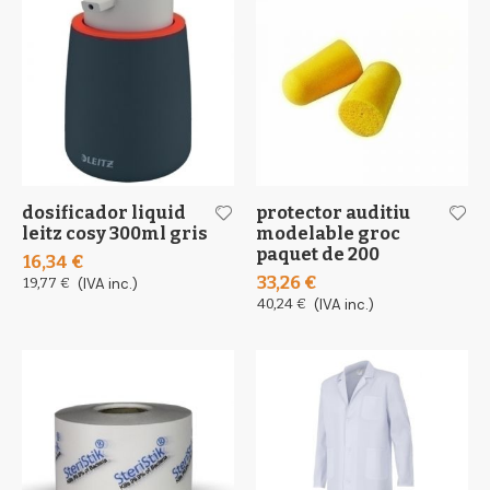
dosificador liquid
protector auditiu
leitz cosy 300ml gris
modelable groc
paquet de 200
16,34 €
33,26 €
19,77 €
(IVA inc.)
40,24 €
(IVA inc.)