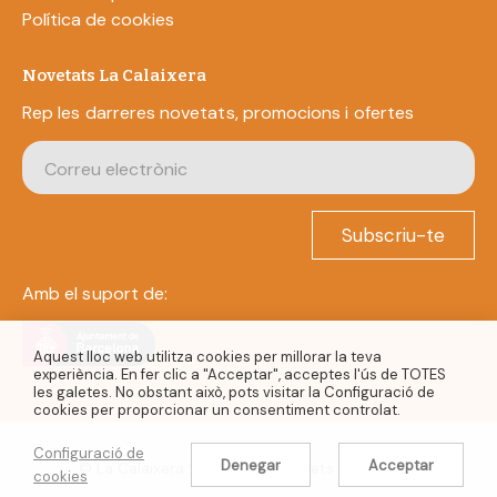
Política de cookies
Novetats La Calaixera
Rep les darreres novetats, promocions i ofertes
Subscriu-te
Amb el suport de:
Aquest lloc web utilitza cookies per millorar la teva
experiència. En fer clic a "Acceptar", acceptes l'ús de TOTES
les galetes. No obstant això, pots visitar la Configuració de
cookies per proporcionar un consentiment controlat.
Configuració de
Denegar
Acceptar
© La Calaixera 2022. Tots els drets reservats.
cookies