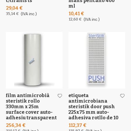
c/tirants ts
mans pelicano 400
ml
29,04 €
10,41 €
35,14 €
(IVA inc.)
12,60 €
(IVA inc.)
film antimicrobià
etiqueta
steristik rollo
antimicrobiana
330mm x 25m
steristik door push
surface cover auto-
225x75 mm auto-
adhesiu transparent
adhesiva rotllo de 10
256,34 €
112,37 €
310,17 €
135,97 €