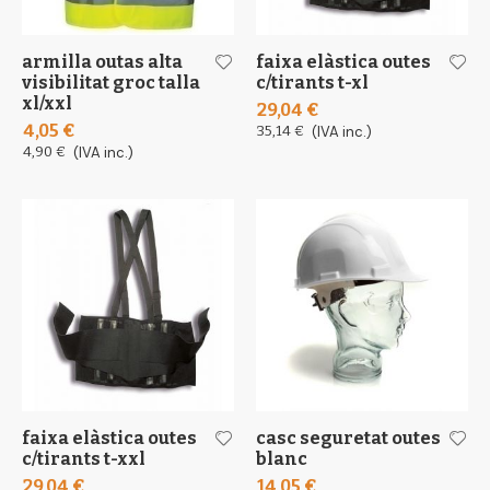
armilla outas alta
faixa elàstica outes
visibilitat groc talla
c/tirants t-xl
xl/xxl
29,04 €
4,05 €
35,14 €
(IVA inc.)
4,90 €
(IVA inc.)
faixa elàstica outes
casc seguretat outes
c/tirants t-xxl
blanc
29,04 €
14,05 €