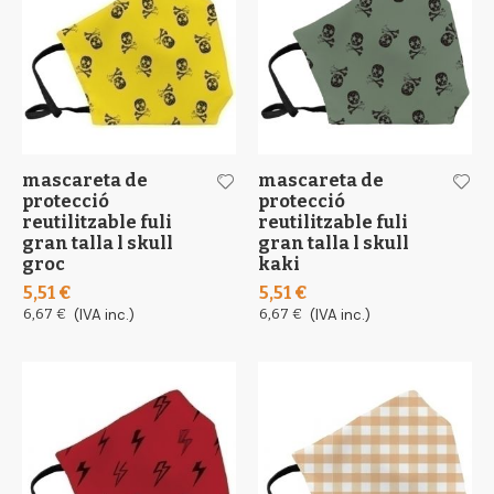
mascareta de
mascareta de
protecció
protecció
reutilitzable fuli
reutilitzable fuli
gran talla l skull
gran talla l skull
groc
kaki
5,51 €
5,51 €
6,67 €
(IVA inc.)
6,67 €
(IVA inc.)