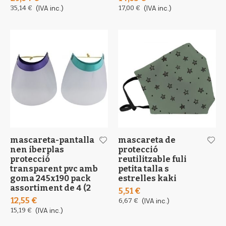
35,14 €
(IVA inc.)
17,00 €
(IVA inc.)
mascareta-pantalla
mascareta de
nen iberplas
protecció
protecció
reutilitzable fuli
transparent pvc amb
petita talla s
goma 245x190 pack
estrelles kaki
assortiment de 4 (2
5,51 €
12,55 €
6,67 €
(IVA inc.)
15,19 €
(IVA inc.)