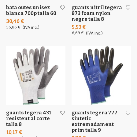
bata outes unisex
guants nitril tegera
blanca 700p talla 60
873 foam nylon
negre talla 8
30,46 €
5,53 €
36,86 €
(IVA inc.)
6,69 €
(IVA inc.)
guants tegera 431
guants tegera 777
resistent al corte
sintetic
talla 8
extremadament
prim talla 9
10,17 €