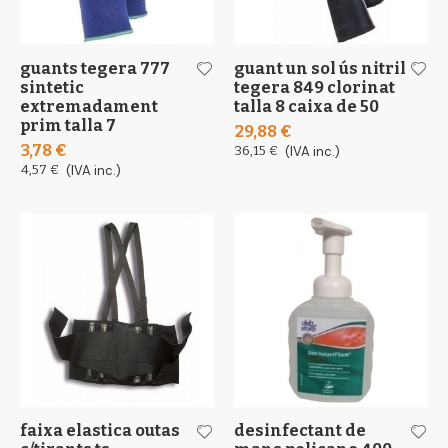
guants tegera 777
guant un sol ús nitril
sintetic
tegera 849 clorinat
extremadament
talla 8 caixa de 50
prim talla 7
29,88 €
3,78 €
36,15 €
(IVA inc.)
4,57 €
(IVA inc.)
faixa elastica outas
desinfectant de