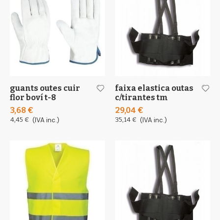
guants outes cuir
faixa elastica outas
flor boví t-8
c/tirantes tm
3,68 €
29,04 €
4,45 €
(IVA inc.)
35,14 €
(IVA inc.)