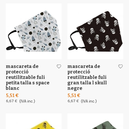
mascareta de
mascareta de
protecció
protecció
reutilitzable fuli
reutilitzable fuli
petita talla s space
gran talla l skull
blanc
negre
5,51 €
5,51 €
6,67 €
(IVA inc.)
6,67 €
(IVA inc.)