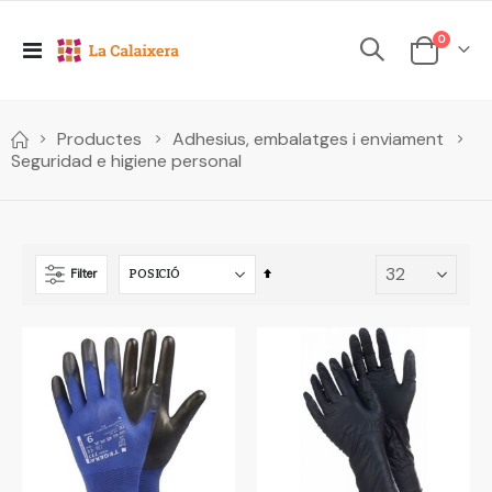
elements
0
Toggle
Cesta
Nav
Productes
Adhesius, embalatges i enviament
Seguridad e higiene personal
Set
Filter
Descending
Direction