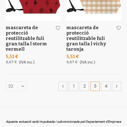
mascareta de
mascareta de
protecció
protecció
reutilitzable fuli
reutilitzable fuli
gran talla l storm
gran talla l vichy
vermell
taronja
5,51 €
5,51 €
6,67 €
(IVA inc.)
6,67 €
(IVA inc.)
Page
Page
Anterior
Page
Page
You're currently
Page
Page
Segü
1
2
3
4
Aquesta actuació està impulsada i subvencionada pel Departament d’Empresa