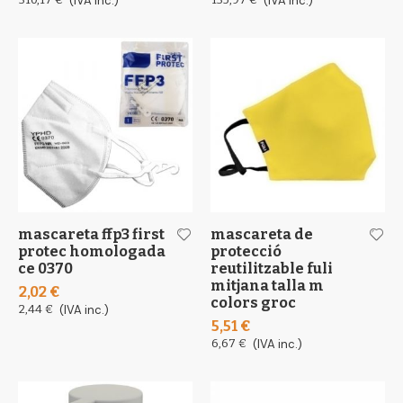
(IVA inc.)
(IVA inc.)
mascareta ffp3 first
mascareta de
protec homologada
protecció
ce 0370
reutilitzable fuli
mitjana talla m
2,02 €
colors groc
2,44 €
(IVA inc.)
5,51 €
6,67 €
(IVA inc.)