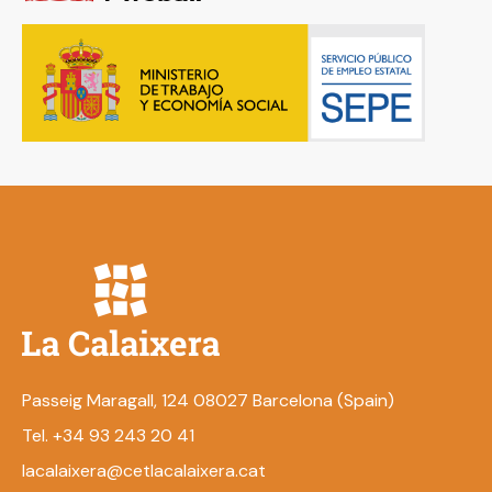
Passeig Maragall, 124 08027 Barcelona (Spain)
Tel. +34 93 243 20 41
lacalaixera@cetlacalaixera.cat